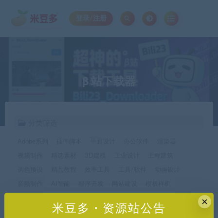
登录/注册
β 站下载器
分类筛选
Adobe系列
插件脚本
平面设计
办公软件
渲染器
视频制作
精选素材
3D建模
工业设计
工程建筑
调色预设
精品教程
效率工具
工具/软件
动画设计
音频制作
AI智能
程序开发
网站建设
模板样机
休闲娱乐
字体字形
手机软件*app精选
×
米豆多・资源站公告