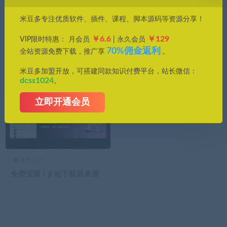
价格
米豆多专注优质软件、插件、课程、脚本源码等资源分享！
全部
免费
付费
钻石免费
钻石优惠
￥6.6
￥129
VIP限时特惠： 月会员
| 永久会员
发布日期
修改时间
评论数量
随机
热度
70%佣金返利
全站资源免费下载，推广享
。
米豆多加盟开放，可搭建同款知识付费平台，站长微信：
dcss1024
。
立即开通会员
效率工具
免费宝藏！β 站下载器来袭