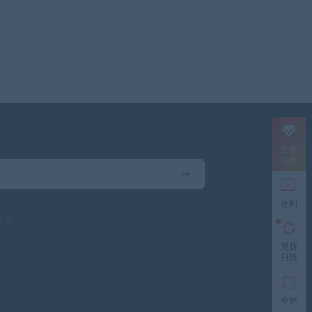
会员
特惠
签到
驱动
更新
日历
全屏