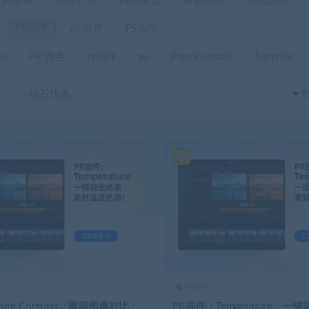
AI智能
程序开发
网站建设
模板样机
休闲娱乐
PR插件
AI 插件
PS插件
us
PR 调色
pr插件
ps
Pure Contrast
Sapphire
钻石优惠
PR插件
ure Contrast，重塑图像对比
PR插件：Temperature，一