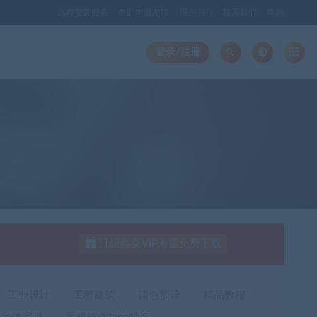
远程安装服务
自助申请友联
用户中心
联系我们
存档
登录/注册
升级终身VIP海量免费下载
工业设计
工程建筑
调色预设
精品教程