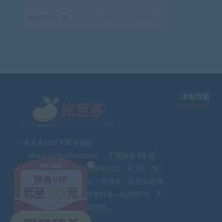
2024-11-30
1.65K
终身VIP免费
本站导航
米豆多软件下载资源站
（www.midouduo.com），汇聚海量 PR 模
×
板、LUTs 预设、AE 插件等资源。从 PR、AE
到 PS、FCPX 软件教程一应俱全，搭配丰富视
频素材与音效。为创作者打造一站式学习、下
载平台，助力提升专业技能 。