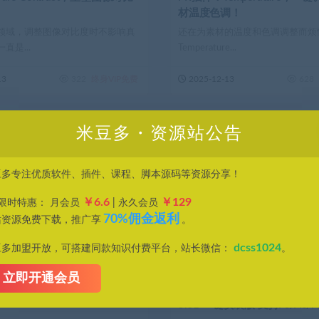
材温度色调！
领域，调整图像对比度时不影响真
还在为素材的温度和色调调整而烦
直是...
Temperature...
13
322
终身VIP免费
2025-12-13
628
米豆多・资源站公告
豆多专注优质软件、插件、课程、脚本源码等资源分享！
￥6.6
￥129
P限时特惠： 月会员
| 永久会员
70%佣金返利
站资源免费下载，推广享
。
dcss1024
豆多加盟开放，可搭建同款知识付费平台，站长微信：
。
工具/软件
AE插件
PR插件
PS插件
立即开通会员
激活码更新！免费正版用起来
最新 蓝宝石视觉特效插件 Sapphi
5.51 一键安装版 支持Ps/Ae/Pr