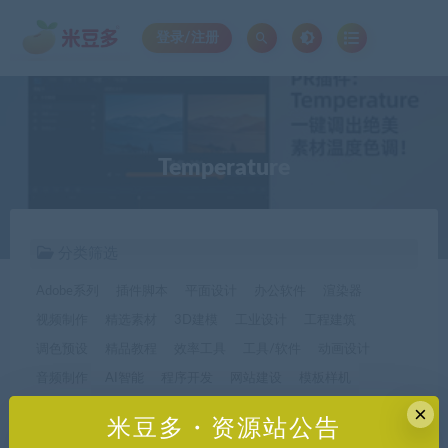
登录/注册
Temperature
分类筛选
Adobe系列
插件脚本
平面设计
办公软件
渲染器
视频制作
精选素材
3D建模
工业设计
工程建筑
调色预设
精品教程
效率工具
工具/软件
动画设计
音频制作
AI智能
程序开发
网站建设
模板样机
休闲娱乐
字体字形
手机软件*app精选
×
米豆多・资源站公告