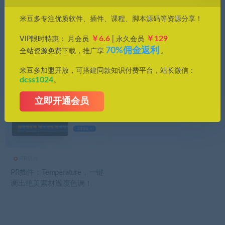
价格
米豆多专注优质软件、插件、课程、脚本源码等资源分享！
全部
免费
付费
钻石免费
钻石优惠
￥6.6
￥129
VIP限时特惠： 月会员
| 永久会员
发布日期
修改时间
评论数量
随机
热度
70%佣金返利
全站资源免费下载，推广享
。
米豆多加盟开放，可搭建同款知识付费平台，站长微信：
dcss1024
。
立即开通会员
PR插件
PR插件：Temperature，一键
调出绝美素材温度色调！