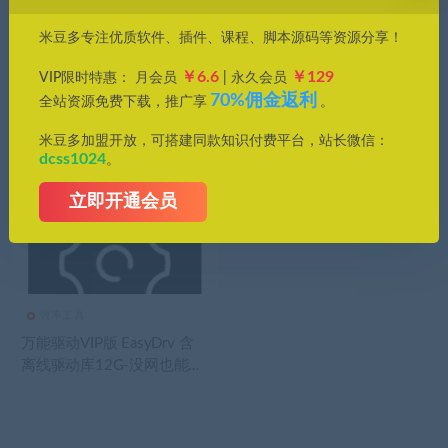
价格
米豆多专注优质软件、插件、课程、脚本源码等资源分享！
全部
免费
付费
钻石免费
钻石优惠
￥6.6
￥129
VIP限时特惠： 月会员
| 永久会员
发布日期
修改时间
评论数量
随机
热度
70%佣金返利
全站资源免费下载，推广享
。
米豆多加盟开放，可搭建同款知识付费平台，站长微信：
dcss1024
。
立即开通会员
效率工具
万能驱动VIP版 EasyDrv 含
离线驱动库12G-没网也能安
装驱动