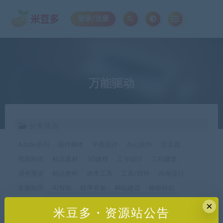
登录/注册
万能驱动
分类筛选
Adobe系列
插件脚本
平面设计
办公软件
渲染器
视频制作
精选素材
3D建模
工业设计
工程建筑
调色预设
精品教程
效率工具
工具/软件
动画设计
音频制作
AI智能
程序开发
网站建设
模板样机
休闲娱乐
字体字形
手机软件*app精选
×
米豆多・资源站公告