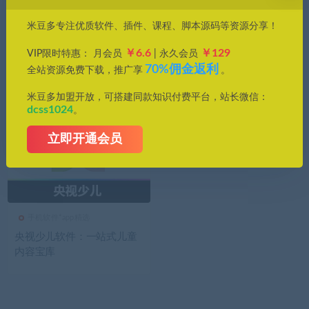
价格
米豆多专注优质软件、插件、课程、脚本源码等资源分享！
全部
免费
付费
钻石免费
钻石优惠
￥6.6
￥129
VIP限时特惠： 月会员
| 永久会员
发布日期
修改时间
评论数量
随机
热度
70%佣金返利
全站资源免费下载，推广享
。
米豆多加盟开放，可搭建同款知识付费平台，站长微信：
dcss1024
。
立即开通会员
手机软件*app精选
央视少儿软件：一站式儿童
内容宝库