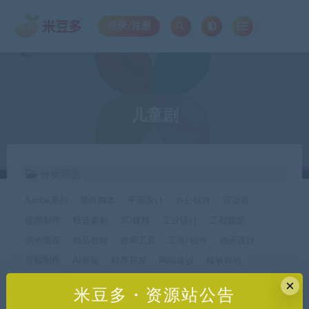
登录/注册
儿童剧
分类筛选
Adobe系列
插件脚本
平面设计
办公软件
渲染器
视频制作
精选素材
3D建模
工业设计
工程建筑
调色预设
精品教程
效率工具
工具/软件
动画设计
音频制作
AI智能
程序开发
网站建设
模板样机
休闲娱乐
字体字形
手机软件*app精选
×
米豆多・资源站公告