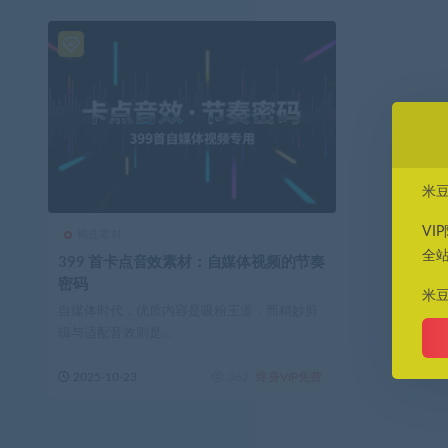
米
VI
精选素材
全
399 首卡点音效素材：自媒体视频的节奏
密码
米
自媒体时代，优质内容是吸粉王道，而精妙剪
辑与适配音效则是...
2025-10-23
362
终身VIP免费