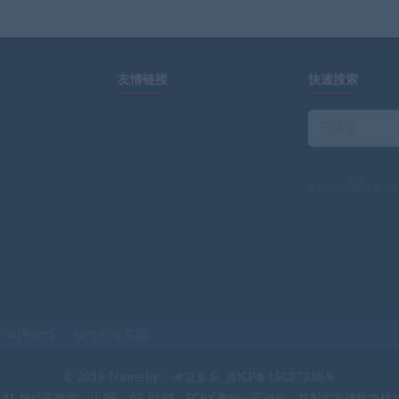
友情链接
快速搜索
本站由
米豆多
强力
码匠软件
软件安装乐园
© 2018 Theme by -
米豆多
&
冀ICP备15027330号