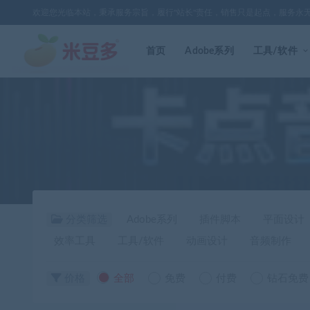
欢迎您光临本站，秉承服务宗旨，履行"站长"责任，销售只是起点，服务永
首页
Adobe系列
工具/软件
分类筛选
Adobe系列
插件脚本
平面设计
效率工具
工具/软件
动画设计
音频制作
价格
全部
免费
付费
钻石免费