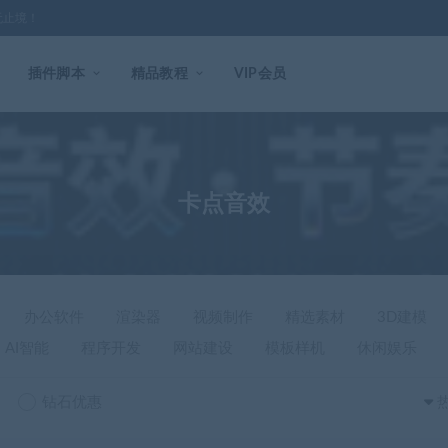
无止境！
插件脚本
精品教程
VIP会员
卡点音效
办公软件
渲染器
视频制作
精选素材
3D建模
AI智能
程序开发
网站建设
模板样机
休闲娱乐
钻石优惠