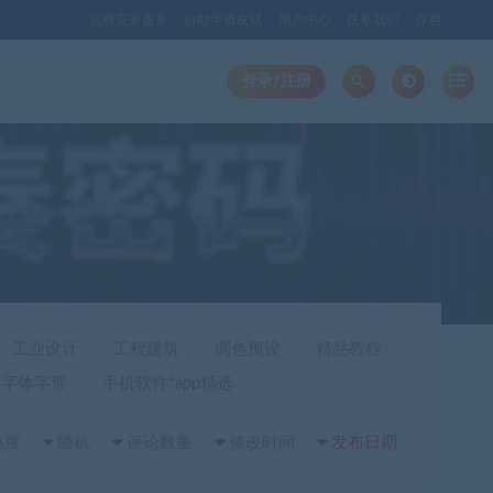
远程安装服务
自助申请友联
用户中心
联系我们
存档
登录/注册
工业设计
工程建筑
调色预设
精品教程
字体字形
手机软件*app精选
热度
随机
评论数量
修改时间
发布日期