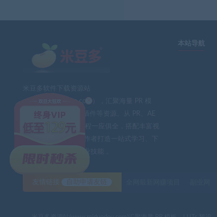
本站导航
米豆多软件下载资源站
（www.midouduo.com），汇聚海量 PR 模
×
板、LUTs 预设、AE 插件等资源。从 PR、AE
到 PS、FCPX 软件教程一应俱全，搭配丰富视
频素材与音效。为创作者打造一站式学习、下
载平台，助力提升专业技能 。
友情链接
自助申请友链
全网最新网赚项目
副业网