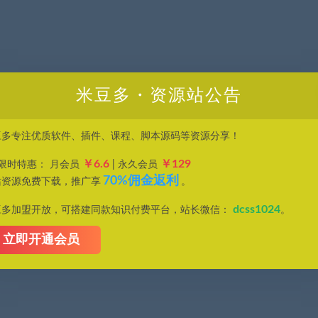
米豆多・资源站公告
豆多专注优质软件、插件、课程、脚本源码等资源分享！
￥6.6
￥129
P限时特惠： 月会员
| 永久会员
70%佣金返利
站资源免费下载，推广享
。
dcss1024
豆多加盟开放，可搭建同款知识付费平台，站长微信：
。
立即开通会员