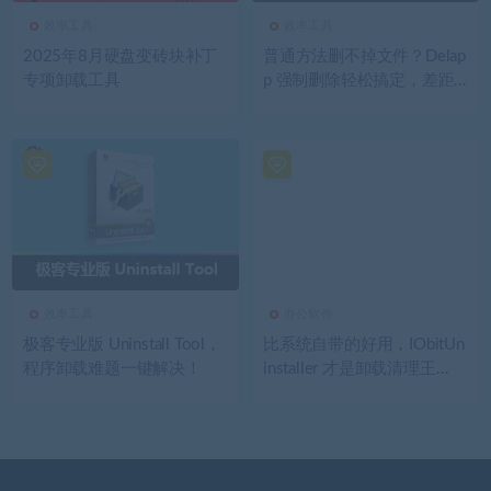
效率工具
效率工具
2025年8月硬盘变砖块补丁
普通方法删不掉文件？Delap
专项卸载工具
p 强制删除轻松搞定，差距
一目了然！
效率工具
办公软件
极客专业版 Uninstall Tool，
比系统自带的好用，IObitUn
程序卸载难题一键解决！
installer 才是卸载清理王
者！