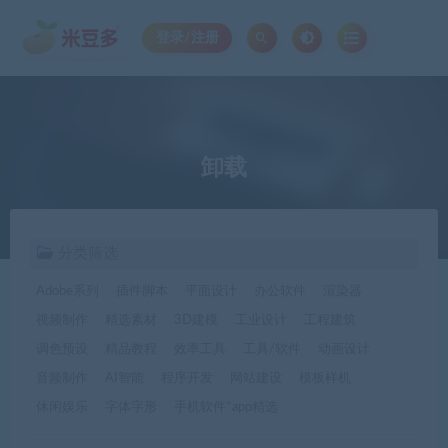
登录/注册
卸载
分类筛选
Adobe系列
插件脚本
平面设计
办公软件
渲染器
视频制作
精选素材
3D建模
工业设计
工程建筑
调色预设
精品教程
效率工具
工具/软件
动画设计
音频制作
AI智能
程序开发
网站建设
模板样机
休闲娱乐
字体字形
手机软件*app精选