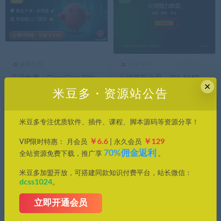
效率工具
工具/软件
开源免费：OpenClaw Kille
火绒最新出品，仅6.5MB，
×
r，openclaw一键卸载工具！
超级良心！
米豆多・资源站公告
米豆多专注优质软件、插件、课程、脚本源码等资源分享！
￥6.6
￥129
VIP限时特惠： 月会员
| 永久会员
70%佣金返利
全站资源免费下载，推广享
。
米豆多加盟开放，可搭建同款知识付费平台，站长微信：
dcss1024
。
工具/软件
效率工具
立即开通会员
Windows11 轻松设置，可
拯救 C盘爆红，Wise Disk Cl
一键调教Win11/10系统！
eaner 一键瘦身！