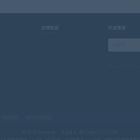
友情链接
快速搜索
本站由
米豆多
强力
码匠软件
软件安装乐园
© 2018 Theme by -
米豆多
&
冀ICP备15027330号