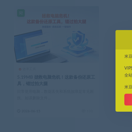
米
VI
效率工具
全
5.19MB 拯救电脑危机！这款备份还原工
具，错过拍大腿
米
日常使用电脑，数据丢失和系统故障是常见困
扰。如误删除文件...
2026-06-15
190