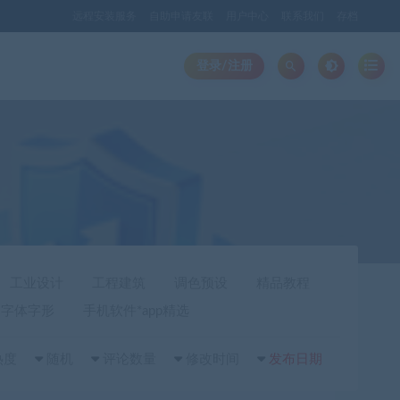
远程安装服务
自助申请友联
用户中心
联系我们
存档
登录/注册
工业设计
工程建筑
调色预设
精品教程
字体字形
手机软件*app精选
热度
随机
评论数量
修改时间
发布日期