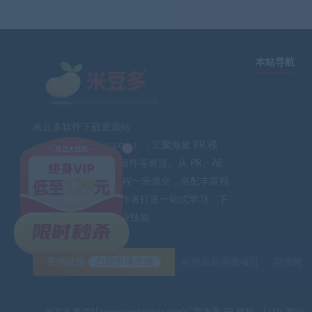
本站导航
米豆多软件下载资源站
×
（www.midouduo.com），汇聚海量 PR 模
板、LUTs 预设、AE 插件等资源。从 PR、AE
到 PS、FCPX 软件教程一应俱全，搭配丰富视
频素材与音效。为创作者打造一站式学习、下
载平台，助力提升专业技能 。
友情链接
自助申请友链
全网最新网赚项目
副业网