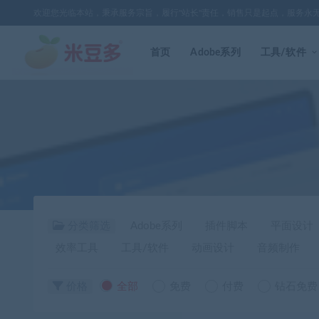
欢迎您光临本站，秉承服务宗旨，履行"站长"责任，销售只是起点，服务永
首页
Adobe系列
工具/软件
分类筛选
Adobe系列
插件脚本
平面设计
效率工具
工具/软件
动画设计
音频制作
价格
全部
免费
付费
钻石免费