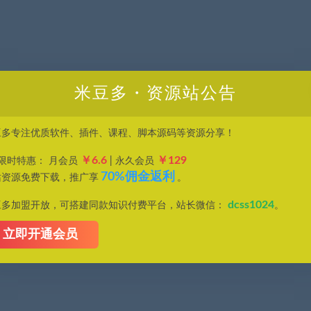
米豆多・资源站公告
豆多专注优质软件、插件、课程、脚本源码等资源分享！
￥6.6
￥129
P限时特惠： 月会员
| 永久会员
70%佣金返利
站资源免费下载，推广享
。
dcss1024
豆多加盟开放，可搭建同款知识付费平台，站长微信：
。
立即开通会员