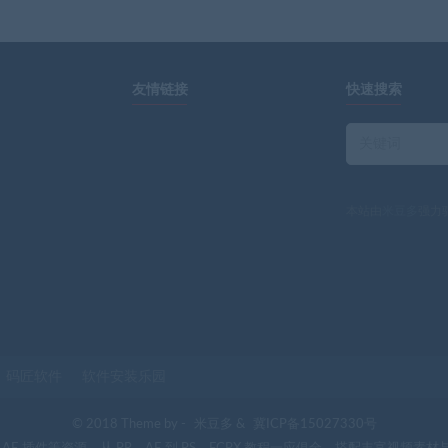
友情链接
快速搜索
本站由
米豆多
强力
码匠软件
软件安装乐园
© 2018 Theme by -
米豆多
&
冀ICP备15027330号