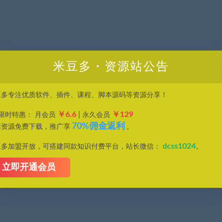
米豆多・资源站公告
豆多专注优质软件、插件、课程、脚本源码等资源分享！
￥6.6
￥129
P限时特惠： 月会员
| 永久会员
70%佣金返利
站资源免费下载，推广享
。
dcss1024
豆多加盟开放，可搭建同款知识付费平台，站长微信：
。
立即开通会员