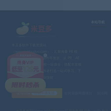
本站导航
米豆多软件下载资源站
（www.midouduo.com），汇聚海量 PR 模
×
板、LUTs 预设、AE 插件等资源。从 PR、AE
到 PS、FCPX 软件教程一应俱全，搭配丰富视
频素材与音效。为创作者打造一站式学习、下
载平台，助力提升专业技能 。
友情链接
自助申请友链
全网最新网赚项目
副业网