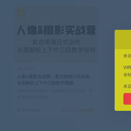
米
VI
摄影教程
全
人像&摄影实战营：复古情绪日式浴袍，
全面解析上下中三段教学视频
米
应用姑娘摄影教程：人像摄影实战训练营：丰
富课程助您提升摄...
2024-12-04
534
终身VIP免费