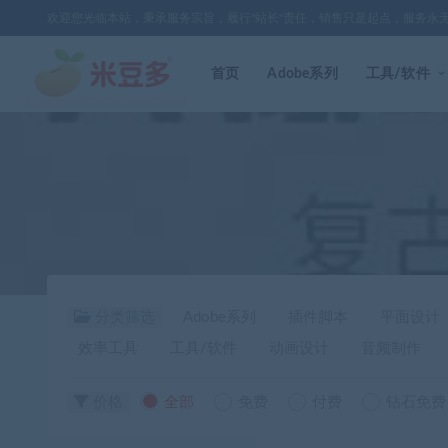
欢迎您光临本站，秉承服务宗旨，履行"站长"责任，销售只是起点，服务永
首页
Adobe系列
工具/软件
分类筛选
Adobe系列
插件脚本
平面设计
效率工具
工具/软件
动画设计
音频制作
价格
全部
免费
付费
钻石免费