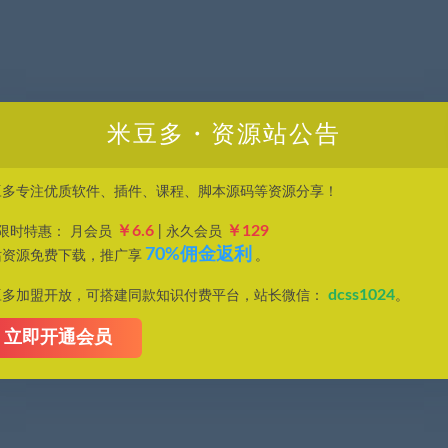
米豆多・资源站公告
豆多专注优质软件、插件、课程、脚本源码等资源分享！
￥6.6
￥129
P限时特惠： 月会员
| 永久会员
70%佣金返利
站资源免费下载，推广享
。
dcss1024
豆多加盟开放，可搭建同款知识付费平台，站长微信：
。
立即开通会员