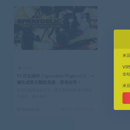
米
VI
PS插件
全
PS 汉化插件｜Spraydelic Plugin v1.0，一
键生成复古颗粒质感，简单好用！
米
在设计的潮流轮回中，复古风格始终是经典的
代名词，拥有着不...
2026-05-20
334
终身VIP免费