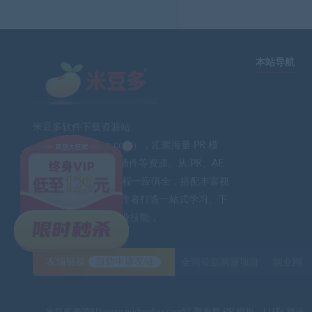
本站导航
米豆多软件下载资源站
×
（www.midouduo.com），汇聚海量 PR 模
板、LUTs 预设、AE 插件等资源。从 PR、AE
到 PS、FCPX 软件教程一应俱全，搭配丰富视
频素材与音效。为创作者打造一站式学习、下
载平台，助力提升专业技能 。
友情链接
自助申请友链
全网最新网赚项目
副业网