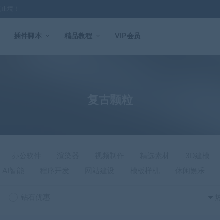
无止境！
插件脚本
精品教程
VIP会员
复古颗粒
办公软件
渲染器
视频制作
精选素材
3D建模
AI智能
程序开发
网站建设
模板样机
休闲娱乐
钻石优惠