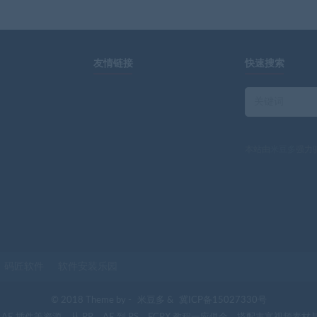
友情链接
快速搜索
本站由
米豆多
强力
码匠软件
软件安装乐园
© 2018 Theme by -
米豆多
&
冀ICP备15027330号