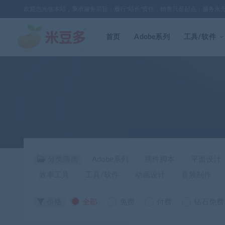
欢迎您光临本站，秉承服务宗旨，履行"站长"责任，销售只是起点，服务永
首页
Adobe系列
工具/软件
分类筛选
Adobe系列
插件脚本
平面设计
效率工具
工具/软件
动画设计
音频制作
价格
全部
免费
付费
钻石免费