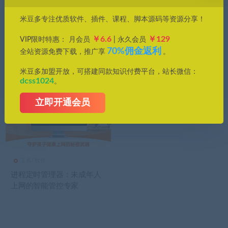
价格
米豆多专注优质软件、插件、课程、脚本源码等资源分享！
全部
免费
付费
钻石免费
钻石优惠
￥6.6
￥129
VIP限时特惠： 月会员
| 永久会员
发布日期
修改时间
评论数量
随机
热度
70%佣金返利
全站资源免费下载，推广享
。
米豆多加盟开放，可搭建同款知识付费平台，站长微信：
dcss1024
。
立即开通会员
工具/软件
进程定时管理器：未成年人
上网的智能管控专家