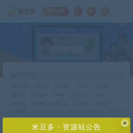
登录/注册
定时管理器
分类筛选
Adobe系列
插件脚本
平面设计
办公软件
渲染器
视频制作
精选素材
3D建模
工业设计
工程建筑
调色预设
精品教程
效率工具
工具/软件
动画设计
音频制作
AI智能
程序开发
网站建设
模板样机
休闲娱乐
字体字形
手机软件*app精选
×
米豆多・资源站公告