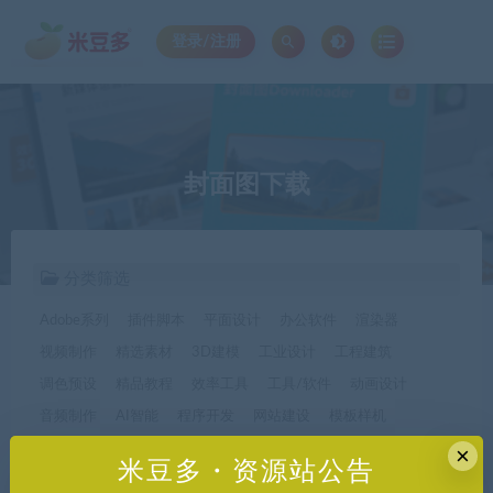
登录/注册
封面图下载
分类筛选
Adobe系列
插件脚本
平面设计
办公软件
渲染器
视频制作
精选素材
3D建模
工业设计
工程建筑
调色预设
精品教程
效率工具
工具/软件
动画设计
音频制作
AI智能
程序开发
网站建设
模板样机
休闲娱乐
字体字形
手机软件*app精选
×
米豆多・资源站公告