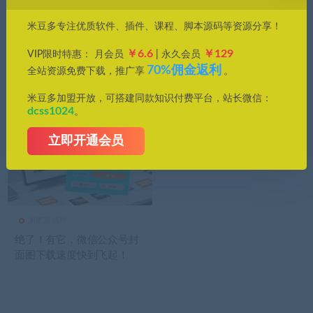
价格
米豆多专注优质软件、插件、课程、脚本源码等资源分享！
全部
免费
付费
钻石免费
钻石优惠
￥6.6
￥129
VIP限时特惠： 月会员
| 永久会员
发布日期
修改时间
评论数量
随机
热度
70%佣金返利
全站资源免费下载，推广享
。
米豆多加盟开放，可搭建同款知识付费平台，站长微信：
dcss1024
。
立即开通会员
浏览器插件
绝了！有它，微信公众号封
面图下载速度快到飞起！