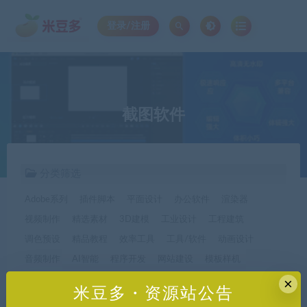
登录/注册
截图软件
分类筛选
Adobe系列
插件脚本
平面设计
办公软件
渲染器
视频制作
精选素材
3D建模
工业设计
工程建筑
调色预设
精品教程
效率工具
工具/软件
动画设计
音频制作
AI智能
程序开发
网站建设
模板样机
休闲娱乐
字体字形
手机软件*app精选
×
米豆多・资源站公告