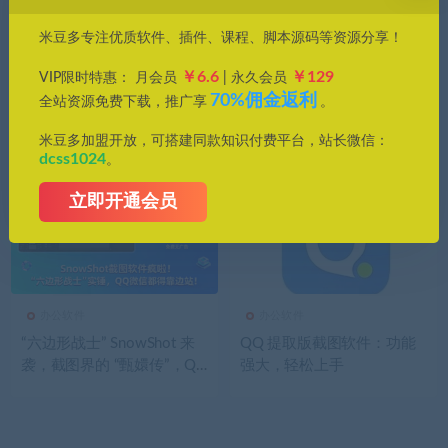
价格
米豆多专注优质软件、插件、课程、脚本源码等资源分享！
全部
免费
付费
钻石免费
钻石优惠
￥6.6
￥129
VIP限时特惠： 月会员
| 永久会员
发布日期
修改时间
评论数量
随机
热度
70%佣金返利
全站资源免费下载，推广享
。
米豆多加盟开放，可搭建同款知识付费平台，站长微信：
dcss1024
。
立即开通会员
办公软件
办公软件
“六边形战士” SnowShot 来
QQ 提取版截图软件：功能
袭，截图界的 “甄嬛传”，QQ
强大，轻松上手
微信能招架吗？