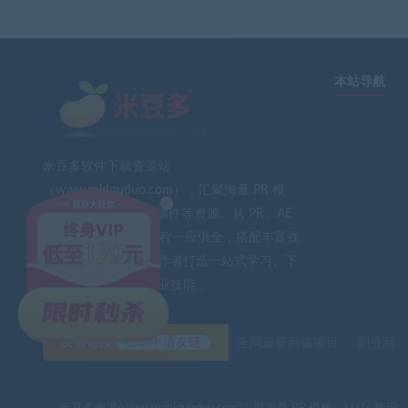
本站导航
米豆多软件下载资源站
（www.midouduo.com），汇聚海量 PR 模
×
板、LUTs 预设、AE 插件等资源。从 PR、AE
到 PS、FCPX 软件教程一应俱全，搭配丰富视
频素材与音效。为创作者打造一站式学习、下
载平台，助力提升专业技能 。
友情链接
自助申请友链
全网最新网赚项目
副业网