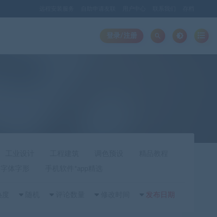
远程安装服务
自助申请友联
用户中心
联系我们
存档
登录/注册
工业设计
工程建筑
调色预设
精品教程
字体字形
手机软件*app精选
热度
随机
评论数量
修改时间
发布日期