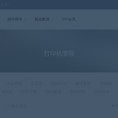
无止境！
插件脚本
精品教程
VIP会员
打印机管理
办公软件
渲染器
视频制作
精选素材
3D建模
AI智能
程序开发
网站建设
模板样机
休闲娱乐
钻石优惠