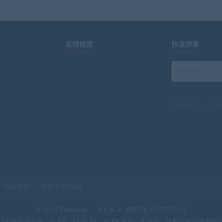
友情链接
快速搜索
本站由
米豆多
强力
码匠软件
软件安装乐园
© 2018 Theme by -
米豆多
&
冀ICP备15027330号