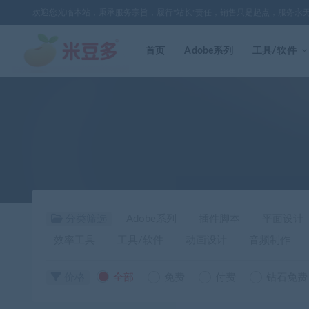
欢迎您光临本站，秉承服务宗旨，履行"站长"责任，销售只是起点，服务永
首页
Adobe系列
工具/软件
分类筛选
Adobe系列
插件脚本
平面设计
效率工具
工具/软件
动画设计
音频制作
价格
全部
免费
付费
钻石免费