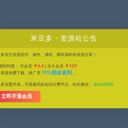
米豆多・资源站公告
豆多专注优质软件、插件、课程、脚本源码等资源分享！
￥6.6
￥129
P限时特惠： 月会员
| 永久会员
70%佣金返利
站资源免费下载，推广享
。
dcss1024
豆多加盟开放，可搭建同款知识付费平台，站长微信：
。
立即开通会员