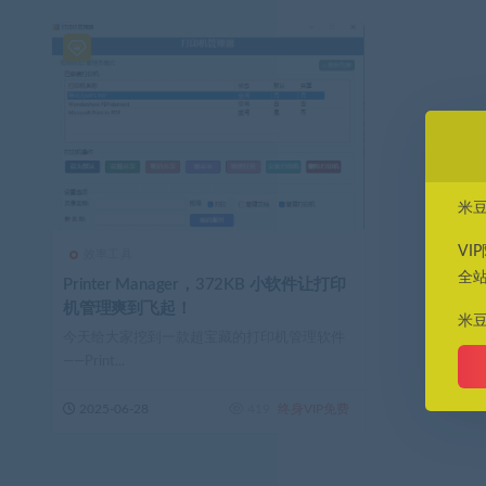
米
VI
效率工具
全
Printer Manager，372KB 小软件让打印
机管理爽到飞起！
米
今天给大家挖到一款超宝藏的打印机管理软件
——Print...
2025-06-28
419
终身VIP免费