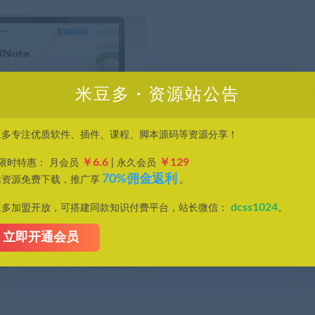
米豆多・资源站公告
豆多专注优质软件、插件、课程、脚本源码等资源分享！
￥6.6
￥129
P限时特惠： 月会员
| 永久会员
70%佣金返利
站资源免费下载，推广享
。
献！EndNote 专业软件下载
程
dcss1024
豆多加盟开放，可搭建同款知识付费平台，站长微信：
。
e 是一款广泛使用的文献管理软件，它
立即开通会员
11
539
终身VIP免费