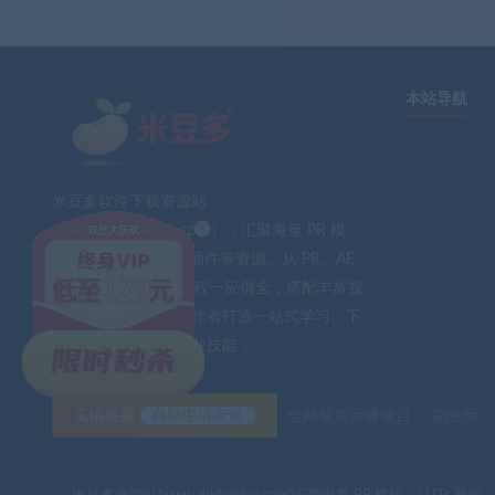
本站导航
米豆多软件下载资源站
×
（www.midouduo.com），汇聚海量 PR 模
板、LUTs 预设、AE 插件等资源。从 PR、AE
到 PS、FCPX 软件教程一应俱全，搭配丰富视
频素材与音效。为创作者打造一站式学习、下
载平台，助力提升专业技能 。
友情链接
自助申请友链
全网最新网赚项目
副业网