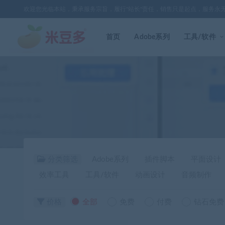
欢迎您光临本站，秉承服务宗旨，履行"站长"责任，销售只是起点，服务永
首页
Adobe系列
工具/软件
分类筛选
Adobe系列
插件脚本
平面设计
效率工具
工具/软件
动画设计
音频制作
价格
全部
免费
付费
钻石免费