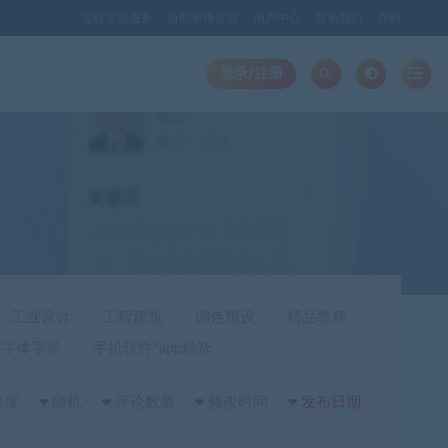
远程安装服务
自助申请友联
用户中心
联系我们
存档
登录/注册
工业设计
工程建筑
调色预设
精品教程
字体字形
手机软件*app精选
热度
随机
评论数量
修改时间
发布日期