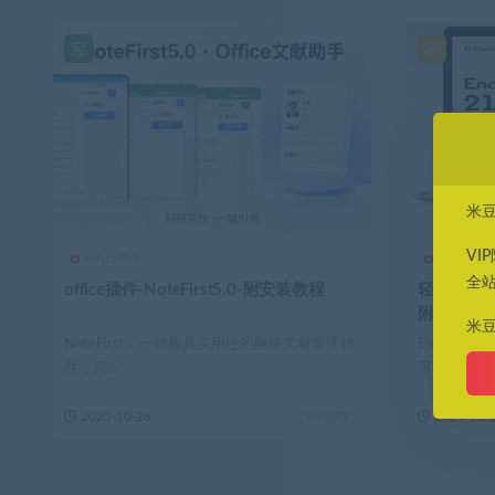
米
VI
office插件
办公软件
全
office插件-NoteFirst5.0-附安装教程
轻松管理文
附安装教
米
NoteFirst，一款极具实用性的网络文献管理软
EndNot
件，宛...
可以帮助...
2025-10-28
633
2024-12-