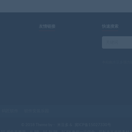
友情链接
快速搜索
本站由
米豆多
强力
码匠软件
软件安装乐园
© 2018 Theme by -
米豆多
&
冀ICP备15027330号