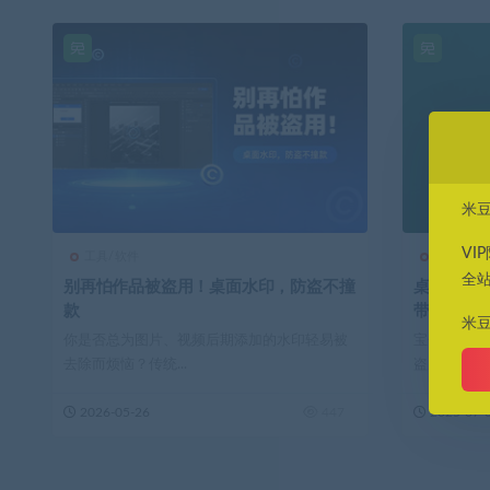
米
VI
工具/软件
效率工具
全
别再怕作品被盗用！桌面水印，防盗不撞
桌面水印工
款
带水印神
米
你是否总为图片、视频后期添加的水印轻易被
宝子们，做
去除而烦恼？传统...
盗用😭 别愁啦
2026-05-26
447
2025-07-