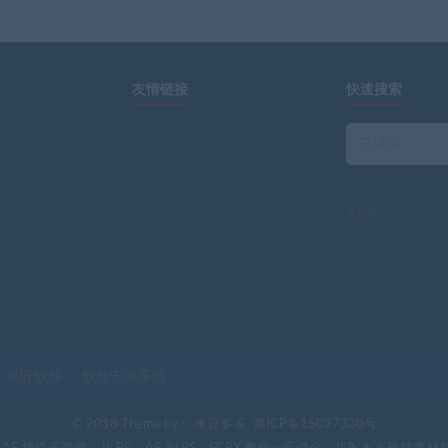
友情链接
快速搜索
本站由
米豆多
强力
码匠软件
软件安装乐园
© 2018 Theme by -
米豆多
&
冀ICP备15027330号