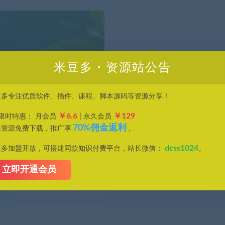
米豆多・资源站公告
豆多专注优质软件、插件、课程、脚本源码等资源分享！
￥6.6
￥129
P限时特惠： 月会员
| 永久会员
70%佣金返利
站资源免费下载，推广享
。
具 – 短视频博主必备！录屏自
器
dcss1024
豆多加盟开放，可搭建同款知识付费平台，站长微信：
。
短视频的是不是都超怕原创视频被
，...
立即开通会员
04
404