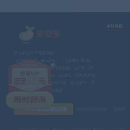
本站导航
米豆多软件下载资源站
（www.midouduo.com），汇聚海量 PR 模
×
板、LUTs 预设、AE 插件等资源。从 PR、AE
到 PS、FCPX 软件教程一应俱全，搭配丰富视
频素材与音效。为创作者打造一站式学习、下
载平台，助力提升专业技能 。
友情链接
自助申请友链
全网最新网赚项目
副业网