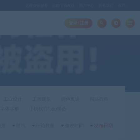
远程安装服务
自助申请友联
用户中心
联系我们
存档
登录/注册
工业设计
工程建筑
调色预设
精品教程
字体字形
手机软件*app精选
热度
随机
评论数量
修改时间
发布日期