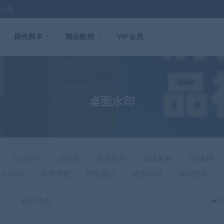
无止境！
插件脚本
精品教程
VIP会员
桌面水印
办公软件
渲染器
视频制作
精选素材
3D建模
AI智能
程序开发
网站建设
模板样机
休闲娱乐
钻石优惠