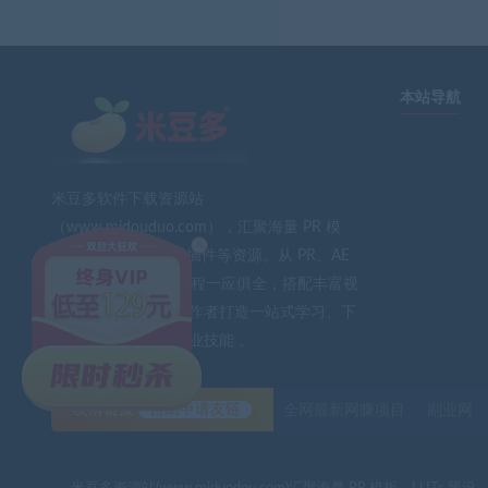
本站导航
米豆多软件下载资源站
（www.midouduo.com），汇聚海量 PR 模
×
板、LUTs 预设、AE 插件等资源。从 PR、AE
到 PS、FCPX 软件教程一应俱全，搭配丰富视
频素材与音效。为创作者打造一站式学习、下
载平台，助力提升专业技能 。
友情链接
自助申请友链
全网最新网赚项目
副业网