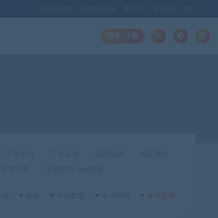
远程安装服务
自助申请友联
用户中心
联系我们
存档
登录/注册
工业设计
工程建筑
调色预设
精品教程
字体字形
手机软件*app精选
热度
随机
评论数量
修改时间
发布日期