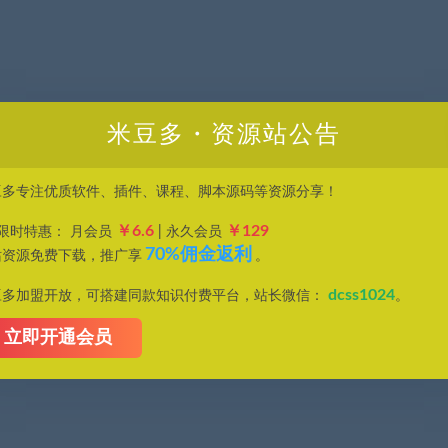
米豆多・资源站公告
豆多专注优质软件、插件、课程、脚本源码等资源分享！
￥6.6
￥129
P限时特惠： 月会员
| 永久会员
70%佣金返利
站资源免费下载，推广享
。
dcss1024
豆多加盟开放，可搭建同款知识付费平台，站长微信：
。
立即开通会员