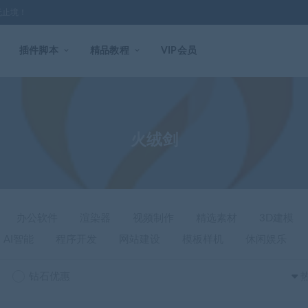
无止境！
插件脚本
精品教程
VIP会员
火绒剑
办公软件
渲染器
视频制作
精选素材
3D建模
AI智能
程序开发
网站建设
模板样机
休闲娱乐
钻石优惠