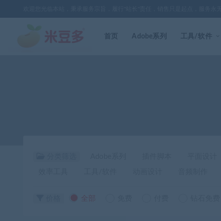
欢迎您光临本站，秉承服务宗旨，履行"站长"责任，销售只是起点，服务永
首页
Adobe系列
工具/软件
分类筛选
Adobe系列
插件脚本
平面设计
效率工具
工具/软件
动画设计
音频制作
价格
全部
免费
付费
钻石免费