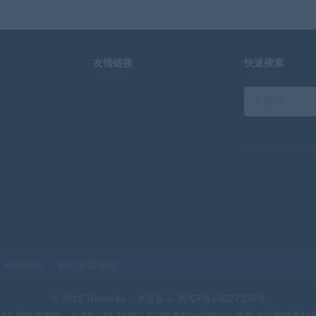
友情链接
快速搜索
本站由
米豆多
强力
码匠软件
软件安装乐园
© 2018 Theme by -
米豆多
&
冀ICP备15027330号