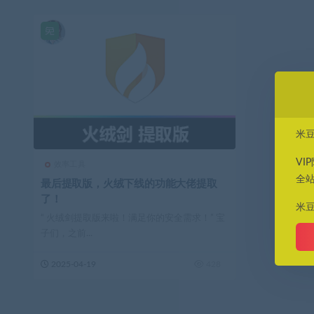
米
VI
效率工具
全
最后提取版，火绒下线的功能大佬提取
了！
米
“ 火绒剑提取版来啦！满足你的安全需求！” 宝
子们，之前...
2025-04-19
428