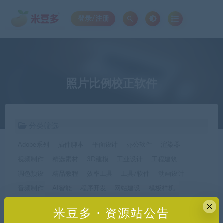
登录/注册
照片比例校正软件
分类筛选
Adobe系列
插件脚本
平面设计
办公软件
渲染器
视频制作
精选素材
3D建模
工业设计
工程建筑
调色预设
精品教程
效率工具
工具/软件
动画设计
音频制作
AI智能
程序开发
网站建设
模板样机
休闲娱乐
字体字形
手机软件*app精选
×
米豆多・资源站公告