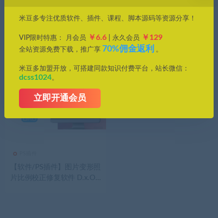
价格
米豆多专注优质软件、插件、课程、脚本源码等资源分享！
全部
免费
付费
钻石免费
钻石优惠
￥6.6
￥129
VIP限时特惠： 月会员
| 永久会员
发布日期
修改时间
评论数量
随机
热度
70%佣金返利
全站资源免费下载，推广享
。
米豆多加盟开放，可搭建同款知识付费平台，站长微信：
dcss1024
。
立即开通会员
PS插件
【软件/PS插件】图片变形照
片比例校正修复软件 D.x.O
ViewPoint V5.4.0（506）建
筑与透视摄影的梦幻搭档