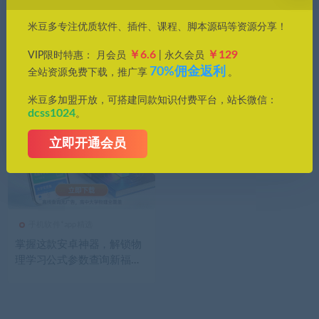
价格
米豆多专注优质软件、插件、课程、脚本源码等资源分享！
全部
免费
付费
钻石免费
钻石优惠
￥6.6
￥129
VIP限时特惠： 月会员
| 永久会员
发布日期
修改时间
评论数量
随机
热度
70%佣金返利
全站资源免费下载，推广享
。
米豆多加盟开放，可搭建同款知识付费平台，站长微信：
dcss1024
。
立即开通会员
手机软件*app精选
掌握这款安卓神器，解锁物
理学习公式参数查询新福
利！