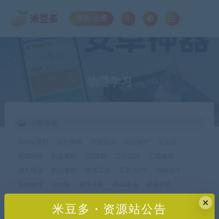
登录/注册
物理学习
分类筛选
Adobe系列
插件脚本
平面设计
办公软件
渲染器
视频制作
精选素材
3D建模
工业设计
工程建筑
调色预设
精品教程
效率工具
工具/软件
动画设计
音频制作
AI智能
程序开发
网站建设
模板样机
休闲娱乐
字体字形
手机软件*app精选
×
米豆多・资源站公告