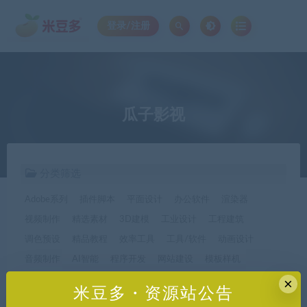
登录/注册
瓜子影视
分类筛选
Adobe系列
插件脚本
平面设计
办公软件
渲染器
视频制作
精选素材
3D建模
工业设计
工程建筑
调色预设
精品教程
效率工具
工具/软件
动画设计
音频制作
AI智能
程序开发
网站建设
模板样机
休闲娱乐
字体字形
手机软件*app精选
×
米豆多・资源站公告