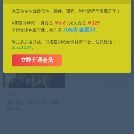
价格
米豆多专注优质软件、插件、课程、脚本源码等资源分享！
全部
免费
付费
钻石免费
钻石优惠
￥6.6
￥129
VIP限时特惠： 月会员
| 永久会员
发布日期
修改时间
评论数量
随机
热度
70%佣金返利
全站资源免费下载，推广享
。
米豆多加盟开放，可搭建同款知识付费平台，站长微信：
dcss1024
。
立即开通会员
手机软件*app精选
别再剧荒！瓜子影视让你爽
看不停