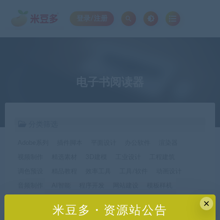
登录/注册
电子书阅读器
分类筛选
Adobe系列
插件脚本
平面设计
办公软件
渲染器
视频制作
精选素材
3D建模
工业设计
工程建筑
调色预设
精品教程
效率工具
工具/软件
动画设计
音频制作
AI智能
程序开发
网站建设
模板样机
休闲娱乐
字体字形
手机软件*app精选
×
米豆多・资源站公告