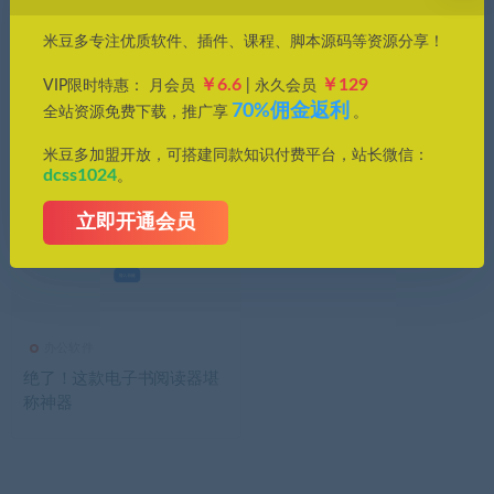
价格
米豆多专注优质软件、插件、课程、脚本源码等资源分享！
全部
免费
付费
钻石免费
钻石优惠
￥6.6
￥129
VIP限时特惠： 月会员
| 永久会员
发布日期
修改时间
评论数量
随机
热度
70%佣金返利
全站资源免费下载，推广享
。
米豆多加盟开放，可搭建同款知识付费平台，站长微信：
dcss1024
。
立即开通会员
办公软件
绝了！这款电子书阅读器堪
称神器