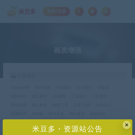
登录/注册
画质增强
分类筛选
Adobe系列
插件脚本
平面设计
办公软件
渲染器
视频制作
精选素材
3D建模
工业设计
工程建筑
调色预设
精品教程
效率工具
工具/软件
动画设计
音频制作
AI智能
程序开发
网站建设
模板样机
休闲娱乐
字体字形
手机软件*app精选
×
米豆多・资源站公告