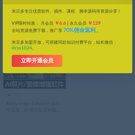
价格
米豆多专注优质软件、插件、课程、脚本源码等资源分享！
全部
免费
付费
钻石免费
钻石优惠
￥6.6
￥129
VIP限时特惠： 月会员
| 永久会员
发布日期
修改时间
评论数量
随机
热度
70%佣金返利
全站资源免费下载，推广享
。
米豆多加盟开放，可搭建同款知识付费平台，站长微信：
dcss1024
。
立即开通会员
平面设计
Aiarty Image Enhancer v2.6
中文版，AI 照片处理神器：
轻松修复瑕疵，提升清晰
度，无损放大照片