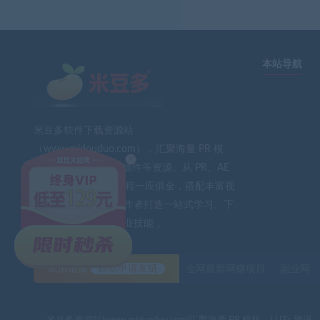
本站导航
米豆多软件下载资源站
（www.midouduo.com），汇聚海量 PR 模
×
板、LUTs 预设、AE 插件等资源。从 PR、AE
到 PS、FCPX 软件教程一应俱全，搭配丰富视
频素材与音效。为创作者打造一站式学习、下
载平台，助力提升专业技能 。
友情链接
自助申请友链
全网最新网赚项目
副业网