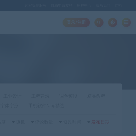
远程安装服务
自助申请友联
用户中心
联系我们
存档
登录/注册
工业设计
工程建筑
调色预设
精品教程
字体字形
手机软件*app精选
热度
随机
评论数量
修改时间
发布日期