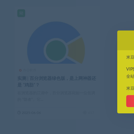
米
VI
办公软件
全
实测 | 百分浏览器绿色版，是上网神器还
是 “鸡肋”？
米
在浏览器的江湖中，百分浏览器宛如一位低调
的 “隐者”。它...
2025-06-06
457