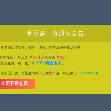
米豆多・资源站公告
豆多专注优质软件、插件、课程、脚本源码等资源分享！
￥6.6
￥129
P限时特惠： 月会员
| 永久会员
70%佣金返利
站资源免费下载，推广享
。
dcss1024
豆多加盟开放，可搭建同款知识付费平台，站长微信：
。
立即开通会员