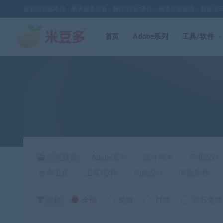
欢迎您光临本站，秉承服务宗旨，履行"站长"责任，销售只是起点，服务永
首页
Adobe系列
工具/软件
分类筛选
Adobe系列
插件脚本
平面设计
效率工具
工具/软件
动画设计
音频制作
价格
全部
免费
付费
钻石免费