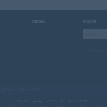
友情链接
快速搜索
本站由
米豆多
强力
码匠软件
软件安装乐园
© 2018 Theme by -
米豆多
&
冀ICP备15027330号