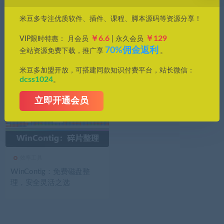
价格
米豆多专注优质软件、插件、课程、脚本源码等资源分享！
全部
免费
付费
钻石免费
钻石优惠
￥6.6
￥129
VIP限时特惠： 月会员
| 永久会员
发布日期
修改时间
评论数量
随机
热度
70%佣金返利
全站资源免费下载，推广享
。
米豆多加盟开放，可搭建同款知识付费平台，站长微信：
dcss1024
。
立即开通会员
效率工具
WinContig：免费磁盘整
理，安全灵活之选