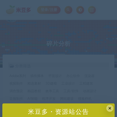
登录/注册
碎片分析
分类筛选
Adobe系列
插件脚本
平面设计
办公软件
渲染器
视频制作
精选素材
3D建模
工业设计
工程建筑
调色预设
精品教程
效率工具
工具/软件
动画设计
音频制作
AI智能
程序开发
网站建设
模板样机
休闲娱乐
字体字形
手机软件*app精选
×
米豆多・资源站公告