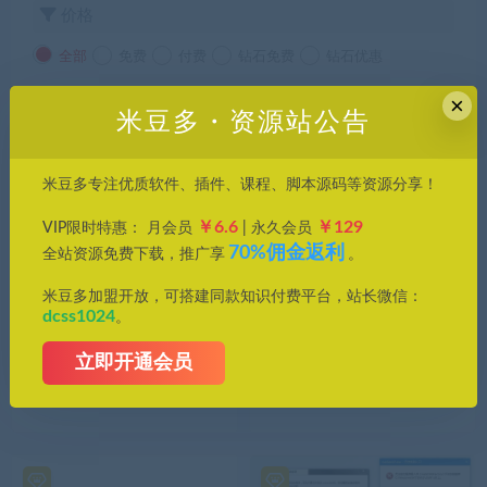
价格
全部
免费
付费
钻石免费
钻石优惠
×
发布日期
修改时间
评论数量
随机
热度
米豆多・资源站公告
米豆多专注优质软件、插件、课程、脚本源码等资源分享！
￥6.6
￥129
VIP限时特惠： 月会员
| 永久会员
70%佣金返利
全站资源免费下载，推广享
。
米豆多加盟开放，可搭建同款知识付费平台，站长微信：
dcss1024
。
工具/软件
工具/软件
立即开通会员
DirectX修复工具增强版_DLL
Dll文件修复工具，秒解 Dll
修复，官方版下载[运行库修
文件难题！
复]