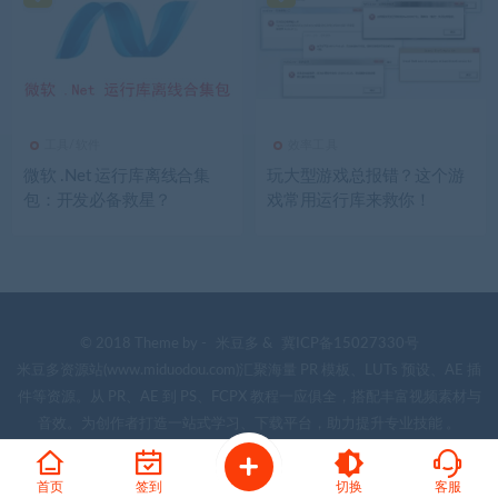
工具/软件
效率工具
微软 .Net 运行库离线合集
玩大型游戏总报错？这个游
包：开发必备救星？
戏常用运行库来救你！
© 2018 Theme by -
米豆多
&
冀ICP备15027330号
米豆多资源站(www.miduodou.com)汇聚海量 PR 模板、LUTs 预设、AE 插
件等资源。从 PR、AE 到 PS、FCPX 教程一应俱全，搭配丰富视频素材与
音效。为创作者打造一站式学习、下载平台，助力提升专业技能 。
首页
签到
切换
客服