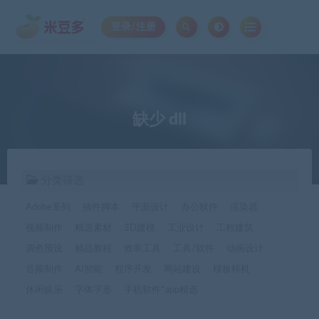
登录/注册
缺少 dll
分类筛选
Adobe系列
插件脚本
平面设计
办公软件
渲染器
视频制作
精选素材
3D建模
工业设计
工程建筑
调色预设
精品教程
效率工具
工具/软件
动画设计
音频制作
AI智能
程序开发
网站建设
模板样机
休闲娱乐
字体字形
手机软件*app精选