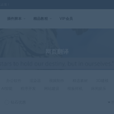
无止境！
插件脚本
精品教程
VIP会员
网页翻译
办公软件
渲染器
视频制作
精选素材
3D建模
AI智能
程序开发
网站建设
模板样机
休闲娱乐
钻石优惠