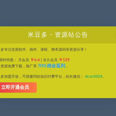
米豆多・资源站公告
豆多专注优质软件、插件、课程、脚本源码等资源分享！
￥6.6
￥129
P限时特惠： 月会员
| 永久会员
70%佣金返利
站资源免费下载，推广享
。
dcss1024
豆多加盟开放，可搭建同款知识付费平台，站长微信：
。
立即开通会员