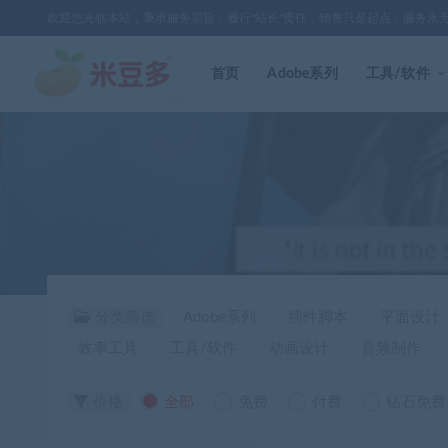
欢迎您光临本站，秉承服务宗旨，履行"站长"责任，销售只是起点，服务永
首页
Adobe系列
工具/软件
分类筛选
Adobe系列
插件脚本
平面设计
效率工具
工具/软件
动画设计
音频制作
价格
全部
免费
付费
钻石免费