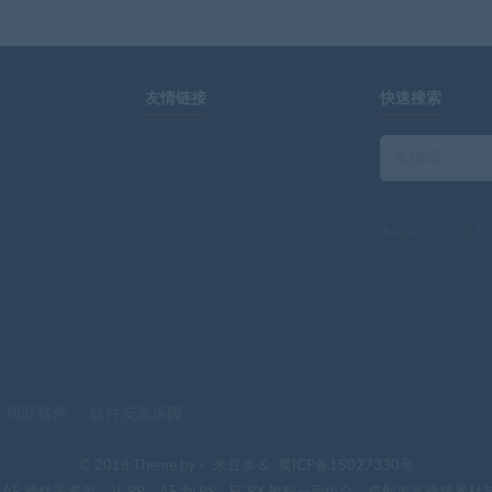
友情链接
快速搜索
本站由
米豆多
强力
码匠软件
软件安装乐园
© 2018 Theme by -
米豆多
&
冀ICP备15027330号