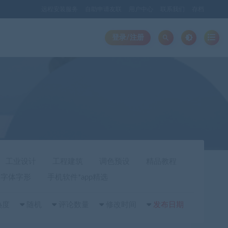
远程安装服务
自助申请友联
用户中心
联系我们
存档
登录/注册
工业设计
工程建筑
调色预设
精品教程
字体字形
手机软件*app精选
热度
随机
评论数量
修改时间
发布日期