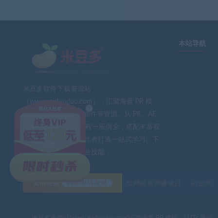
本站导航
米豆多软件下载资源站
（www.midouduo.com），汇聚海量 PR 模
×
板、LUTs 预设、AE 插件等资源。从 PR、AE
到 PS、FCPX 软件教程一应俱全，搭配丰富视
频素材与音效。为创作者打造一站式学习、下
载平台，助力提升专业技能 。
友情链接
自助申请友链
全网最新网赚项目
副业网