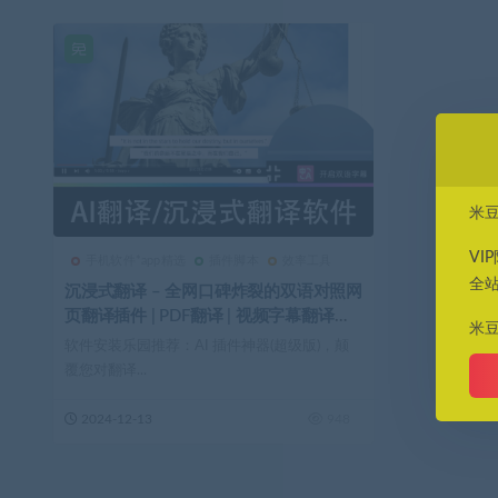
米
VI
手机软件*app精选
插件脚本
效率工具
全
沉浸式翻译 – 全网口碑炸裂的双语对照网
页翻译插件 | PDF翻译 | 视频字幕翻译神
米
器！
软件安装乐园推荐：AI 插件神器(超级版)，颠
覆您对翻译...
2024-12-13
948