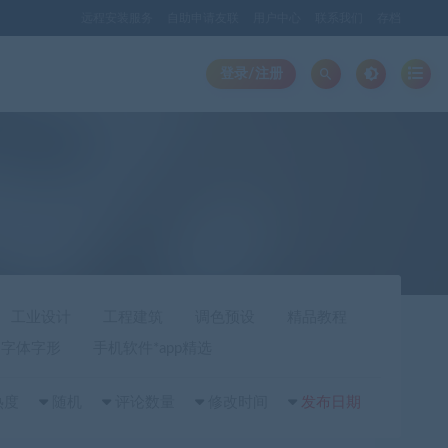
远程安装服务
自助申请友联
用户中心
联系我们
存档
登录/注册
工业设计
工程建筑
调色预设
精品教程
字体字形
手机软件*app精选
热度
随机
评论数量
修改时间
发布日期