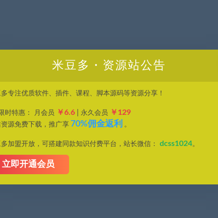
米豆多・资源站公告
豆多专注优质软件、插件、课程、脚本源码等资源分享！
￥6.6
￥129
P限时特惠： 月会员
| 永久会员
70%佣金返利
站资源免费下载，推广享
。
dcss1024
豆多加盟开放，可搭建同款知识付费平台，站长微信：
。
立即开通会员