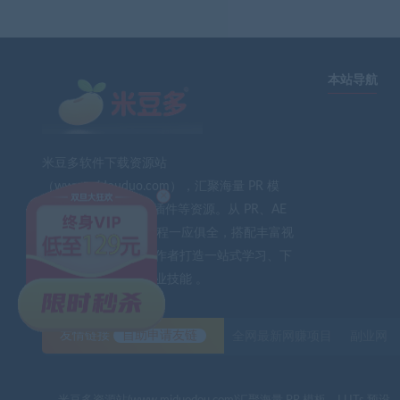
本站导航
米豆多软件下载资源站
（www.midouduo.com），汇聚海量 PR 模
×
板、LUTs 预设、AE 插件等资源。从 PR、AE
到 PS、FCPX 软件教程一应俱全，搭配丰富视
频素材与音效。为创作者打造一站式学习、下
载平台，助力提升专业技能 。
友情链接
自助申请友链
全网最新网赚项目
副业网