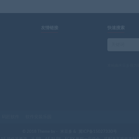
友情链接
快速搜索
本站由
米豆多
强力
码匠软件
软件安装乐园
© 2018 Theme by -
米豆多
&
冀ICP备15027330号