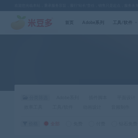
欢迎您光临本站，秉承服务宗旨，履行"站长"责任，销售只是起点，服务永
首页
Adobe系列
工具/软件
分类筛选
Adobe系列
插件脚本
平面设计
效率工具
工具/软件
动画设计
音频制作
价格
全部
免费
付费
钻石免费