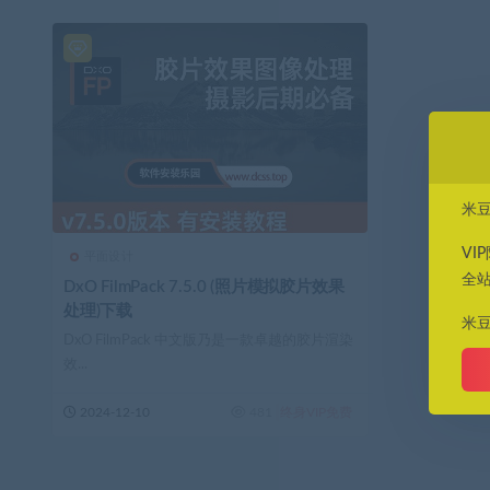
米
VI
平面设计
全
DxO FilmPack 7.5.0 (照片模拟胶片效果
处理)下载
米
DxO FilmPack 中文版乃是一款卓越的胶片渲染
效...
2024-12-10
481
终身VIP免费