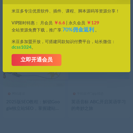
价格
米豆多专注优质软件、插件、课程、脚本源码等资源分享！
全部
免费
付费
钻石免费
钻石优惠
￥6.6
￥129
VIP限时特惠： 月会员
| 永久会员
发布日期
修改时间
评论数量
随机
热度
70%佣金返利
全站资源免费下载，推广享
。
米豆多加盟开放，可搭建同款知识付费平台，站长微信：
dcss1024
。
立即开通会员
网站建设
手机软件*app精选
2025版SEO教程：解锁Goo
英语音标 ABC,开启英语学习
gle独立站SEO，掌握建站、
的奇妙之旅
优化与变现技巧