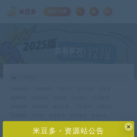
登录/注册
英语学习
分类筛选
Adobe系列
插件脚本
平面设计
办公软件
渲染器
视频制作
精选素材
3D建模
工业设计
工程建筑
调色预设
精品教程
效率工具
工具/软件
动画设计
音频制作
AI智能
程序开发
网站建设
模板样机
休闲娱乐
字体字形
手机软件*app精选
×
米豆多・资源站公告