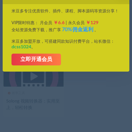
价格
米豆多专注优质软件、插件、课程、脚本源码等资源分享！
全部
免费
付费
钻石免费
钻石优惠
￥6.6
￥129
VIP限时特惠： 月会员
| 永久会员
发布日期
修改时间
评论数量
随机
热度
70%佣金返利
全站资源免费下载，推广享
。
米豆多加盟开放，可搭建同款知识付费平台，站长微信：
dcss1024
。
立即开通会员
效率工具
Solong 视频转换器：实用至
上，轻松转换