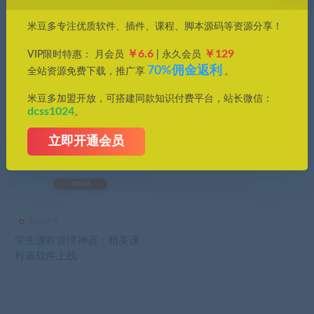
价格
米豆多专注优质软件、插件、课程、脚本源码等资源分享！
全部
免费
付费
钻石免费
钻石优惠
￥6.6
￥129
VIP限时特惠： 月会员
| 永久会员
发布日期
修改时间
评论数量
随机
热度
70%佣金返利
全站资源免费下载，推广享
。
米豆多加盟开放，可搭建同款知识付费平台，站长微信：
dcss1024
。
立即开通会员
办公软件
学生课程管理神器：精美课
程表软件上线