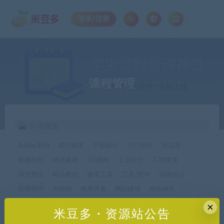
登录/注册
课程管理
分类筛选
Adobe系列
插件脚本
平面设计
办公软件
渲染器
视频制作
精选素材
3D建模
工业设计
工程建筑
调色预设
精品教程
效率工具
工具/软件
动画设计
音频制作
AI智能
程序开发
网站建设
模板样机
休闲娱乐
字体字形
手机软件*app精选
×
米豆多・资源站公告