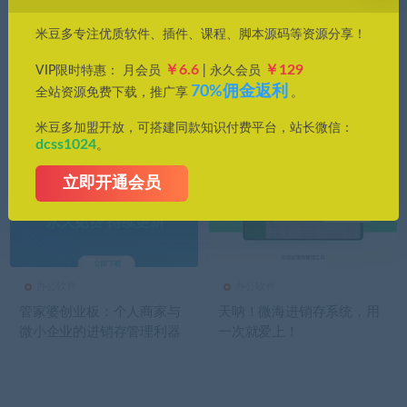
价格
米豆多专注优质软件、插件、课程、脚本源码等资源分享！
全部
免费
付费
钻石免费
钻石优惠
￥6.6
￥129
VIP限时特惠： 月会员
| 永久会员
发布日期
修改时间
评论数量
随机
热度
70%佣金返利
全站资源免费下载，推广享
。
米豆多加盟开放，可搭建同款知识付费平台，站长微信：
dcss1024
。
立即开通会员
办公软件
办公软件
管家婆创业板：个人商家与
天呐！微海进销存系统，用
微小企业的进销存管理利器
一次就爱上！