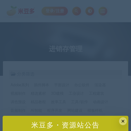
登录/注册
进销存管理
分类筛选
Adobe系列
插件脚本
平面设计
办公软件
渲染器
视频制作
精选素材
3D建模
工业设计
工程建筑
调色预设
精品教程
效率工具
工具/软件
动画设计
音频制作
AI智能
程序开发
网站建设
模板样机
休闲娱乐
字体字形
手机软件*app精选
×
米豆多・资源站公告