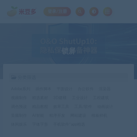
登录/注册
锁屏
分类筛选
Adobe系列
插件脚本
平面设计
办公软件
渲染器
视频制作
精选素材
3D建模
工业设计
工程建筑
调色预设
精品教程
效率工具
工具/软件
动画设计
音频制作
AI智能
程序开发
网站建设
模板样机
休闲娱乐
字体字形
手机软件*app精选