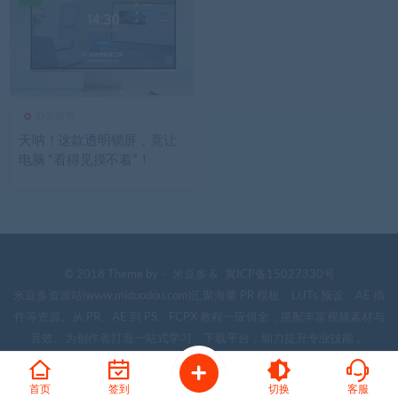
办公软件
天呐！这款透明锁屏，竟让
电脑 “看得见摸不着”！
© 2018 Theme by -
米豆多
&
冀ICP备15027330号
米豆多资源站(www.miduodou.com)汇聚海量 PR 模板、LUTs 预设、AE 插
件等资源。从 PR、AE 到 PS、FCPX 教程一应俱全，搭配丰富视频素材与
音效。为创作者打造一站式学习、下载平台，助力提升专业技能 。
首页
签到
切换
客服