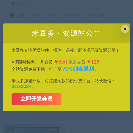
价格
全部
免费
付费
钻石免费
钻石优惠
×
发布日期
修改时间
评论数量
随机
热度
米豆多・资源站公告
米豆多专注优质软件、插件、课程、脚本源码等资源分享！
￥6.6
￥129
VIP限时特惠： 月会员
| 永久会员
70%佣金返利
全站资源免费下载，推广享
。
米豆多加盟开放，可搭建同款知识付费平台，站长微信：
dcss1024
。
工具/软件
工具/软件
立即开通会员
别再让 Windows “偷” 隐
免费福利！128KB 的 CoolL
私，O&O ShutUp10 免费护
ock，给你的电脑安全加把
你周全！
锁！