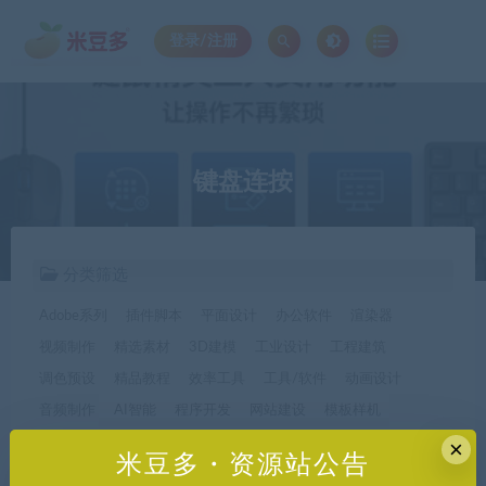
登录/注册
键盘连按
分类筛选
Adobe系列
插件脚本
平面设计
办公软件
渲染器
视频制作
精选素材
3D建模
工业设计
工程建筑
调色预设
精品教程
效率工具
工具/软件
动画设计
音频制作
AI智能
程序开发
网站建设
模板样机
休闲娱乐
字体字形
手机软件*app精选
×
米豆多・资源站公告