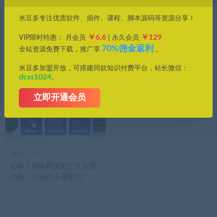
价格
米豆多专注优质软件、插件、课程、脚本源码等资源分享！
全部
免费
付费
钻石免费
钻石优惠
￥6.6
￥129
VIP限时特惠： 月会员
| 永久会员
发布日期
修改时间
评论数量
随机
热度
70%佣金返利
全站资源免费下载，推广享
。
米豆多加盟开放，可搭建同款知识付费平台，站长微信：
dcss1024
。
立即开通会员
效率工具
必备！键鼠精灵的三大实用
功能，让操作不再繁琐