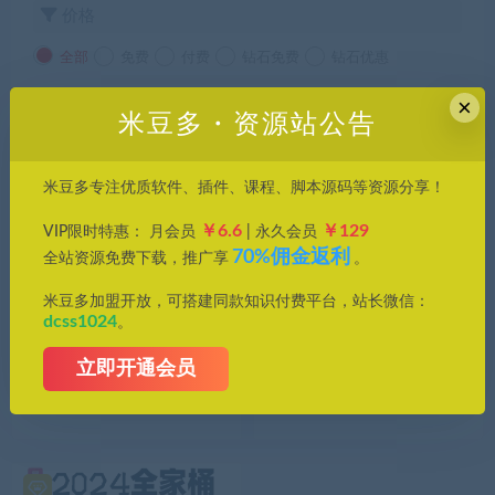
价格
全部
免费
付费
钻石免费
钻石优惠
×
发布日期
修改时间
评论数量
随机
热度
米豆多・资源站公告
米豆多专注优质软件、插件、课程、脚本源码等资源分享！
￥6.6
￥129
VIP限时特惠： 月会员
| 永久会员
70%佣金返利
全站资源免费下载，推广享
。
米豆多加盟开放，可搭建同款知识付费平台，站长微信：
dcss1024
。
PS插件
AE插件
立即开通会员
Adobe Camera Raw 18.4.0
【AE插件】镜头模糊虚焦景
来了：双系统兼容，重塑 RA
深效果插件 Frischluft Lensca
W 修图体验
re v1.5.5 汉化版