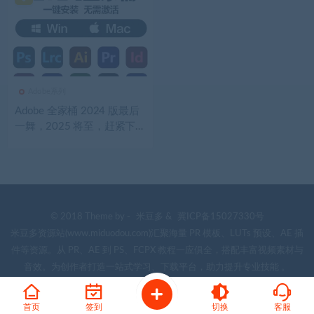
Adobe系列
Adobe 全家桶 2024 版最后
一舞，2025 将至，赶紧下
载！
© 2018 Theme by -
米豆多
&
冀ICP备15027330号
米豆多资源站(www.miduodou.com)汇聚海量 PR 模板、LUTs 预设、AE 插
件等资源。从 PR、AE 到 PS、FCPX 教程一应俱全，搭配丰富视频素材与
音效。为创作者打造一站式学习、下载平台，助力提升专业技能 。
首页
签到
切换
客服