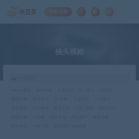
登录/注册
镜头模糊
分类筛选
Adobe系列
插件脚本
平面设计
办公软件
渲染器
视频制作
精选素材
3D建模
工业设计
工程建筑
调色预设
精品教程
效率工具
工具/软件
动画设计
音频制作
AI智能
程序开发
网站建设
模板样机
休闲娱乐
字体字形
手机软件*app精选