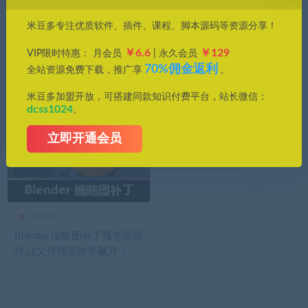
价格
米豆多专注优质软件、插件、课程、脚本源码等资源分享！
全部
免费
付费
钻石免费
钻石优惠
￥6.6
￥129
VIP限时特惠： 月会员
| 永久会员
发布日期
修改时间
评论数量
随机
热度
70%佣金返利
全站资源免费下载，推广享
。
米豆多加盟开放，可搭建同款知识付费平台，站长微信：
dcss1024
。
立即开通会员
插件脚本
Blender 缩略图补丁预览图插
件,让文件预览效率飙升！