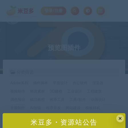
登录/注册
预览图插件
分类筛选
Adobe系列
插件脚本
平面设计
办公软件
渲染器
视频制作
精选素材
3D建模
工业设计
工程建筑
调色预设
精品教程
效率工具
工具/软件
动画设计
音频制作
AI智能
程序开发
网站建设
模板样机
休闲娱乐
字体字形
手机软件*app精选
×
米豆多・资源站公告