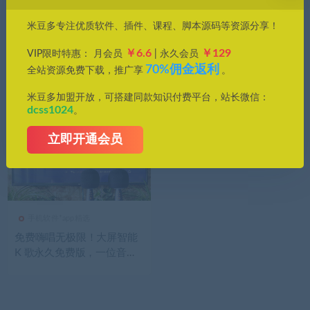
价格
米豆多专注优质软件、插件、课程、脚本源码等资源分享！
全部
免费
付费
钻石免费
钻石优惠
￥6.6
￥129
VIP限时特惠： 月会员
| 永久会员
发布日期
修改时间
评论数量
随机
热度
70%佣金返利
全站资源免费下载，推广享
。
米豆多加盟开放，可搭建同款知识付费平台，站长微信：
dcss1024
。
立即开通会员
手机软件*app精选
免费嗨唱无极限！大屏智能
K 歌永久免费版，一位音乐
爱好者的惊喜发现！