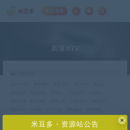
登录/注册
高清 KTV
分类筛选
Adobe系列
插件脚本
平面设计
办公软件
渲染器
视频制作
精选素材
3D建模
工业设计
工程建筑
调色预设
精品教程
效率工具
工具/软件
动画设计
音频制作
AI智能
程序开发
网站建设
模板样机
休闲娱乐
字体字形
手机软件*app精选
×
米豆多・资源站公告