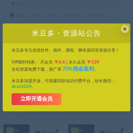
价格
全部
免费
付费
钻石免费
钻石优惠
×
发布日期
修改时间
评论数量
随机
热度
米豆多・资源站公告
米豆多专注优质软件、插件、课程、脚本源码等资源分享！
￥6.6
￥129
VIP限时特惠： 月会员
| 永久会员
70%佣金返利
全站资源免费下载，推广享
。
米豆多加盟开放，可搭建同款知识付费平台，站长微信：
dcss1024
。
Adobe系列
Adobe系列
立即开通会员
最新版本Adobe Illustrator 2
AI安装包 Illustrator 2025 (v2
025 (v29.7.1.8),让设计创意
9.6.0.207)正式版一键安装，
如泉涌般迸发！
永久使用！