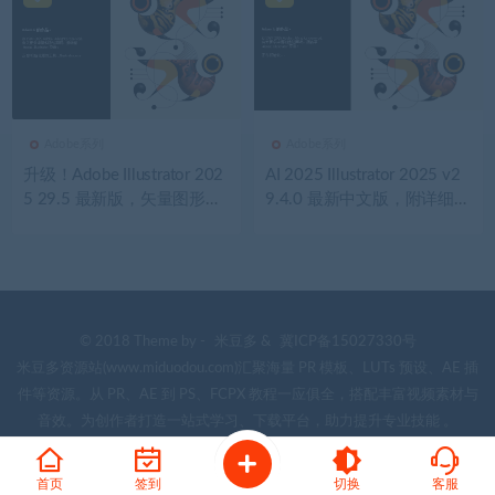
Adobe系列
Adobe系列
升级！Adobe Illustrator 202
AI 2025 Illustrator 2025 v2
5 29.5 最新版，矢量图形编
9.4.0 最新中文版，附详细安
辑软件的王牌选择
装教程
© 2018 Theme by -
米豆多
&
冀ICP备15027330号
米豆多资源站(www.miduodou.com)汇聚海量 PR 模板、LUTs 预设、AE 插
件等资源。从 PR、AE 到 PS、FCPX 教程一应俱全，搭配丰富视频素材与
音效。为创作者打造一站式学习、下载平台，助力提升专业技能 。
首页
签到
切换
客服