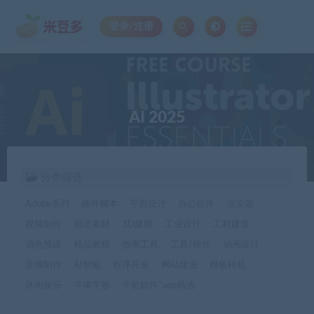
登录/注册
AI 2025
分类筛选
Adobe系列
插件脚本
平面设计
办公软件
渲染器
视频制作
精选素材
3D建模
工业设计
工程建筑
调色预设
精品教程
效率工具
工具/软件
动画设计
音频制作
AI智能
程序开发
网站建设
模板样机
休闲娱乐
字体字形
手机软件*app精选