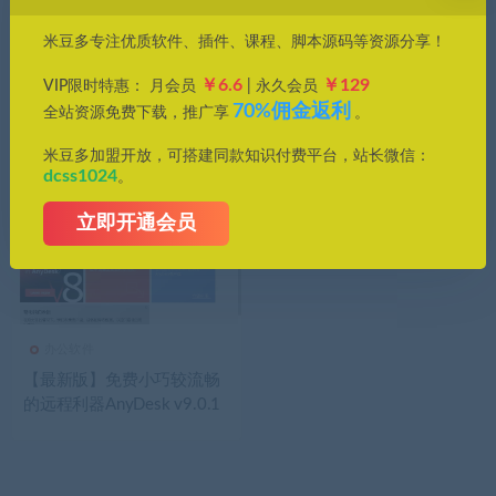
价格
米豆多专注优质软件、插件、课程、脚本源码等资源分享！
全部
免费
付费
钻石免费
钻石优惠
￥6.6
￥129
VIP限时特惠： 月会员
| 永久会员
发布日期
修改时间
评论数量
随机
热度
70%佣金返利
全站资源免费下载，推广享
。
米豆多加盟开放，可搭建同款知识付费平台，站长微信：
dcss1024
。
立即开通会员
办公软件
【最新版】免费小巧较流畅
的远程利器AnyDesk v9.0.1