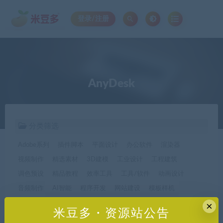
登录/注册
AnyDesk
分类筛选
Adobe系列
插件脚本
平面设计
办公软件
渲染器
视频制作
精选素材
3D建模
工业设计
工程建筑
调色预设
精品教程
效率工具
工具/软件
动画设计
音频制作
AI智能
程序开发
网站建设
模板样机
休闲娱乐
字体字形
手机软件*app精选
×
米豆多・资源站公告