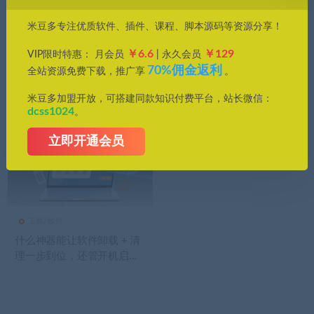
价格
米豆多专注优质软件、插件、课程、脚本源码等资源分享！
全部
免费
付费
钻石免费
钻石优惠
￥6.6
￥129
VIP限时特惠： 月会员
| 永久会员
发布日期
修改时间
评论数量
随机
热度
70%佣金返利
全站资源免费下载，推广享
。
米豆多加盟开放，可搭建同款知识付费平台，站长微信：
dcss1024
。
立即开通会员
工具/软件
什么神器能让软件卸载 + 清
理一步到位，还管开机启动
项？