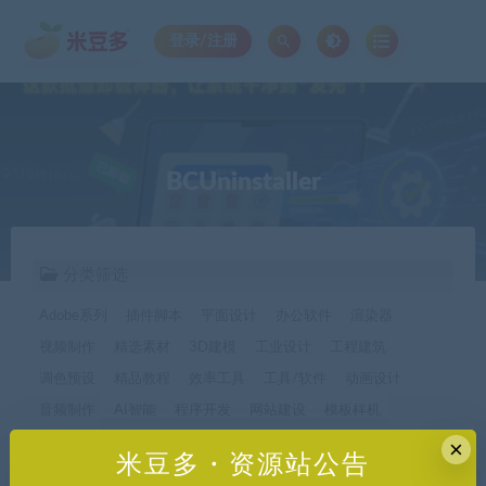
登录/注册
BCUninstaller
分类筛选
Adobe系列
插件脚本
平面设计
办公软件
渲染器
视频制作
精选素材
3D建模
工业设计
工程建筑
调色预设
精品教程
效率工具
工具/软件
动画设计
音频制作
AI智能
程序开发
网站建设
模板样机
休闲娱乐
字体字形
手机软件*app精选
×
米豆多・资源站公告