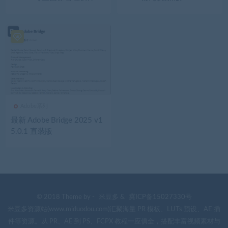
一键安装，永久可用！
Adobe系列
最新 Adobe Bridge 2025 v1
5.0.1 直装版
© 2018 Theme by -
米豆多
&
冀ICP备15027330号
米豆多资源站(www.miduodou.com)汇聚海量 PR 模板、LUTs 预设、AE 插
件等资源。从 PR、AE 到 PS、FCPX 教程一应俱全，搭配丰富视频素材与