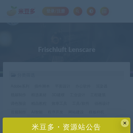
登录/注册
Frischluft Lenscare
分类筛选
Adobe系列
插件脚本
平面设计
办公软件
渲染器
视频制作
精选素材
3D建模
工业设计
工程建筑
调色预设
精品教程
效率工具
工具/软件
动画设计
音频制作
AI智能
程序开发
网站建设
模板样机
休闲娱乐
字体字形
手机软件*app精选
×
米豆多・资源站公告