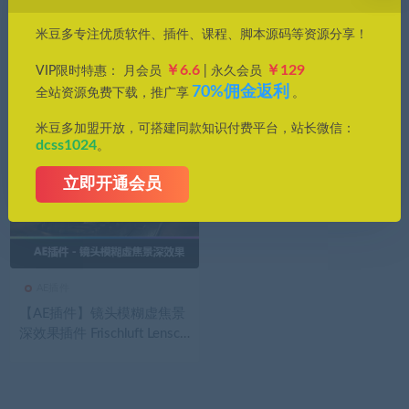
价格
米豆多专注优质软件、插件、课程、脚本源码等资源分享！
全部
免费
付费
钻石免费
钻石优惠
￥6.6
￥129
VIP限时特惠： 月会员
| 永久会员
发布日期
修改时间
评论数量
随机
热度
70%佣金返利
全站资源免费下载，推广享
。
米豆多加盟开放，可搭建同款知识付费平台，站长微信：
dcss1024
。
立即开通会员
AE插件
【AE插件】镜头模糊虚焦景
深效果插件 Frischluft Lensca
re v1.5.5 汉化版