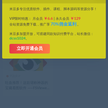
价格
米豆多专注优质软件、插件、课程、脚本源码等资源分享！
全部
免费
付费
钻石免费
钻石优惠
￥6.6
￥129
VIP限时特惠： 月会员
| 永久会员
发布日期
修改时间
评论数量
随机
热度
70%佣金返利
全站资源免费下载，推广享
。
米豆多加盟开放，可搭建同款知识付费平台，站长微信：
dcss1024
。
立即开通会员
平面设计
吐血推荐！这款堪称神器的
宝藏看图软件 ——FSViewe
r！