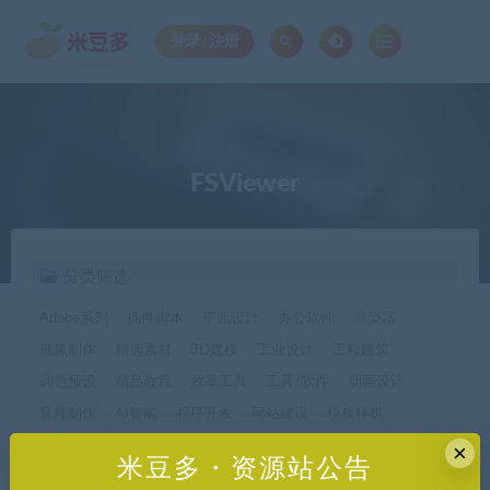
登录/注册
FSViewer
分类筛选
Adobe系列
插件脚本
平面设计
办公软件
渲染器
视频制作
精选素材
3D建模
工业设计
工程建筑
调色预设
精品教程
效率工具
工具/软件
动画设计
音频制作
AI智能
程序开发
网站建设
模板样机
休闲娱乐
字体字形
手机软件*app精选
×
米豆多・资源站公告