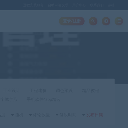
远程安装服务
自助申请友联
用户中心
联系我们
存档
登录/注册
工业设计
工程建筑
调色预设
精品教程
字体字形
手机软件*app精选
热度
随机
评论数量
修改时间
发布日期