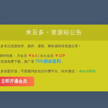
米豆多・资源站公告
豆多专注优质软件、插件、课程、脚本源码等资源分享！
￥6.6
￥129
P限时特惠： 月会员
| 永久会员
70%佣金返利
站资源免费下载，推广享
。
dcss1024
豆多加盟开放，可搭建同款知识付费平台，站长微信：
。
立即开通会员