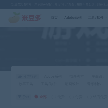
欢迎您光临本站，秉承服务宗旨，履行"站长"责任，销售只是起点，服务永
首页
Adobe系列
工具/软件
分类筛选
Adobe系列
插件脚本
平面设计
效率工具
工具/软件
动画设计
音频制作
价格
全部
免费
付费
钻石免费