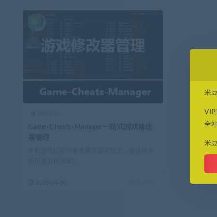
米
VI
休闲娱乐
全
Game-Cheats-Manager一站式游戏修改
器管理
米
单机游戏玩家对修改器肯定不陌生，修改带来
的乐趣谁玩谁懂!...
2025-04-30
1.44K