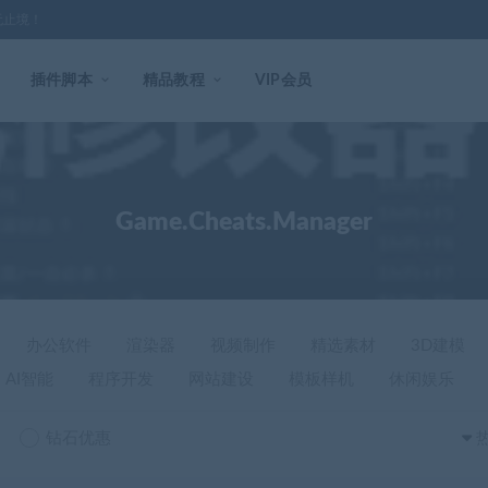
无止境！
插件脚本
精品教程
VIP会员
Game.Cheats.Manager
办公软件
渲染器
视频制作
精选素材
3D建模
AI智能
程序开发
网站建设
模板样机
休闲娱乐
钻石优惠