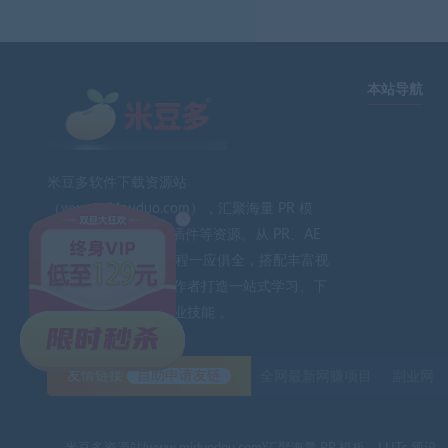
本站导航
米豆多软件下载资源站
（www.midouduo.com），汇聚海量 PR 模
×
板、LUTs 预设、AE 插件等资源。从 PR、AE
到 PS、FCPX 软件教程一应俱全，搭配丰富视
频素材与音效。为创作者打造一站式学习、下
载平台，助力提升专业技能 。
友情链接
自助申请友链
全网最新网赚项目
副业网