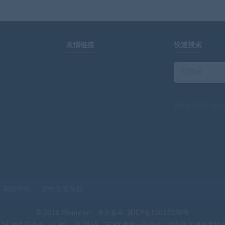
友情链接
快速搜索
本站由
米豆多
强力
码匠软件
软件安装乐园
© 2018 Theme by -
米豆多
&
冀ICP备15027330号