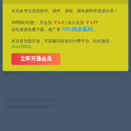
价格
米豆多专注优质软件、插件、课程、脚本源码等资源分享！
全部
免费
付费
钻石免费
钻石优惠
￥6.6
￥129
VIP限时特惠： 月会员
| 永久会员
发布日期
修改时间
评论数量
随机
热度
70%佣金返利
全站资源免费下载，推广享
。
米豆多加盟开放，可搭建同款知识付费平台，站长微信：
dcss1024
。
立即开通会员
工业设计
南方测绘软件CASS7.0-11.0.
08:GIS 前端数据处理的不二
之选!