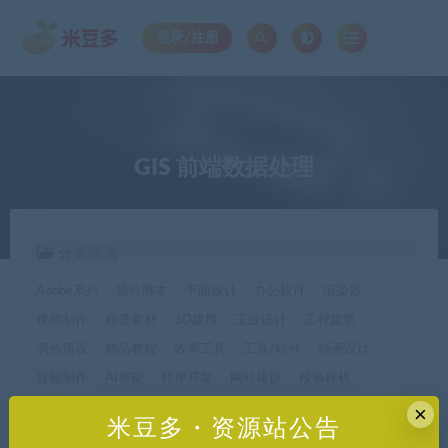
登录/注册
GIS 前端数据处理
分类筛选
Adobe系列
插件脚本
平面设计
办公软件
渲染器
视频制作
精选素材
3D建模
工业设计
工程建筑
调色预设
精品教程
效率工具
工具/软件
动画设计
音频制作
AI智能
程序开发
网站建设
模板样机
休闲娱乐
字体字形
手机软件*app精选
×
米豆多・资源站公告