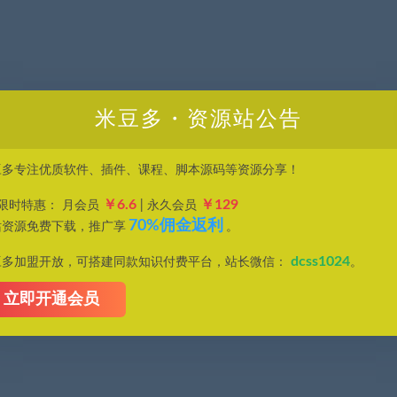
米豆多・资源站公告
豆多专注优质软件、插件、课程、脚本源码等资源分享！
￥6.6
￥129
P限时特惠： 月会员
| 永久会员
70%佣金返利
站资源免费下载，推广享
。
dcss1024
豆多加盟开放，可搭建同款知识付费平台，站长微信：
。
立即开通会员