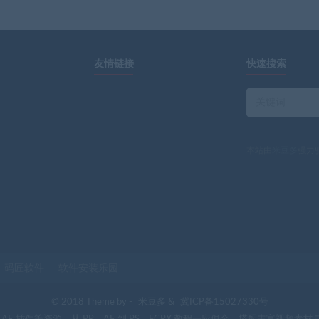
友情链接
快速搜索
本站由
米豆多
强力
码匠软件
软件安装乐园
© 2018 Theme by -
米豆多
&
冀ICP备15027330号