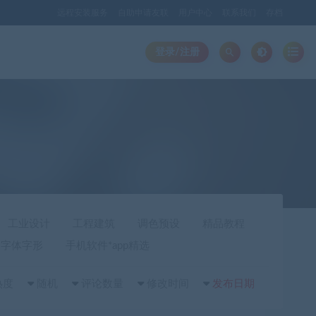
远程安装服务
自助申请友联
用户中心
联系我们
存档
登录/注册
工业设计
工程建筑
调色预设
精品教程
字体字形
手机软件*app精选
热度
随机
评论数量
修改时间
发布日期