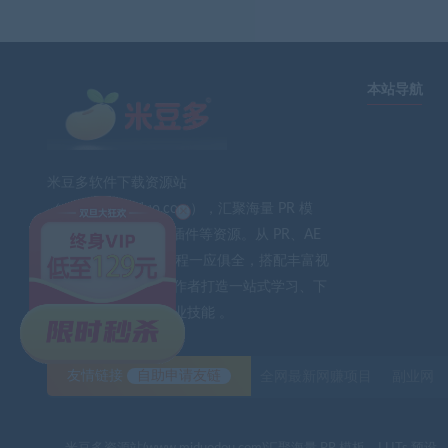
本站导航
米豆多软件下载资源站
×
（www.midouduo.com），汇聚海量 PR 模
板、LUTs 预设、AE 插件等资源。从 PR、AE
到 PS、FCPX 软件教程一应俱全，搭配丰富视
频素材与音效。为创作者打造一站式学习、下
载平台，助力提升专业技能 。
友情链接
自助申请友链
全网最新网赚项目
副业网