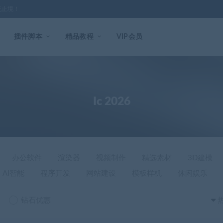
无止境！
插件脚本
精品教程
VIP会员
Ic 2026
办公软件
渲染器
视频制作
精选素材
3D建模
AI智能
程序开发
网站建设
模板样机
休闲娱乐
钻石优惠