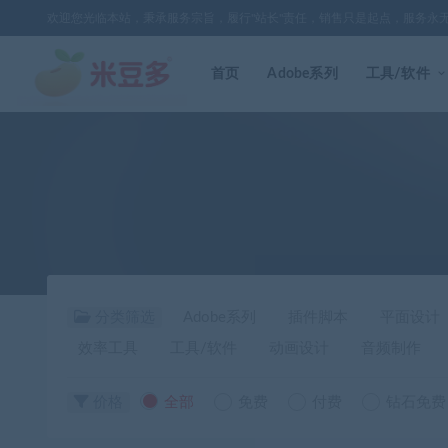
欢迎您光临本站，秉承服务宗旨，履行"站长"责任，销售只是起点，服务永
首页
Adobe系列
工具/软件
分类筛选
Adobe系列
插件脚本
平面设计
效率工具
工具/软件
动画设计
音频制作
价格
全部
免费
付费
钻石免费