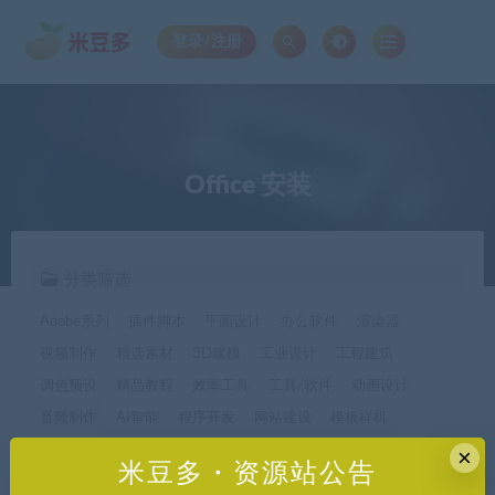
登录/注册
Office 安装
分类筛选
Adobe系列
插件脚本
平面设计
办公软件
渲染器
视频制作
精选素材
3D建模
工业设计
工程建筑
调色预设
精品教程
效率工具
工具/软件
动画设计
音频制作
AI智能
程序开发
网站建设
模板样机
休闲娱乐
字体字形
手机软件*app精选
×
米豆多・资源站公告