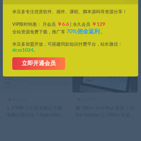
价格
米豆多专注优质软件、插件、课程、脚本源码等资源分享！
全部
免费
付费
钻石免费
钻石优惠
￥6.6
￥129
VIP限时特惠： 月会员
| 永久会员
发布日期
修改时间
评论数量
随机
热度
70%佣金返利
全站资源免费下载，推广享
。
米豆多加盟开放，可搭建同款知识付费平台，站长微信：
dcss1024
。
立即开通会员
效率工具
办公软件
1.37MB 小工具竟能让卡顿
嫌 Office Tool Plus 复杂？Of
电脑起死回生？ZyperWin++
fice Installer 让 Office 安装
揭秘！
快到飞起！