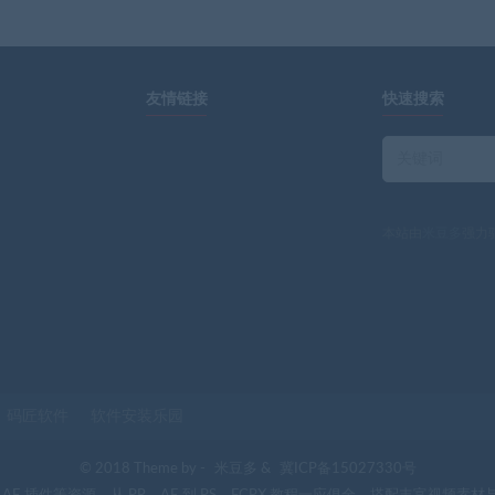
友情链接
快速搜索
本站由
米豆多
强力
码匠软件
软件安装乐园
© 2018 Theme by -
米豆多
&
冀ICP备15027330号