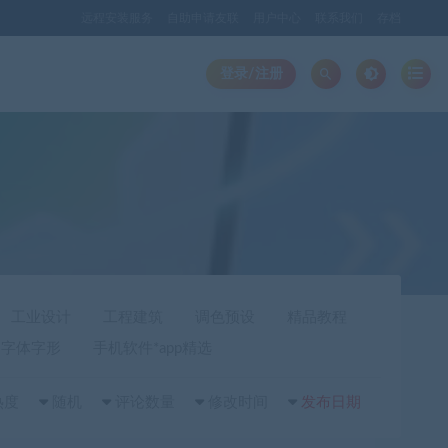
远程安装服务
自助申请友联
用户中心
联系我们
存档
登录/注册
工业设计
工程建筑
调色预设
精品教程
字体字形
手机软件*app精选
热度
随机
评论数量
修改时间
发布日期