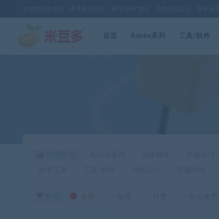
欢迎您光临本站，秉承服务宗旨，履行"站长"责任，销售只是起点，服务永
首页
Adobe系列
工具/软件
分类筛选
Adobe系列
插件脚本
平面设计
效率工具
工具/软件
动画设计
音频制作
价格
全部
免费
付费
钻石免费