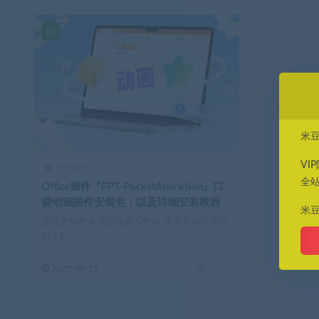
米
VI
office插件
全
Office插件『PPT-PocketAnimation』口
袋动画插件安装包，以及详细安装教程
米
还在为制作单调乏味的 Office 演示文稿而苦恼
吗？P...
2025-09-13
669