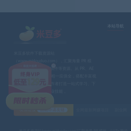
本站导航
米豆多软件下载资源站
（www.midouduo.com），汇聚海量 PR 模
×
板、LUTs 预设、AE 插件等资源。从 PR、AE
到 PS、FCPX 软件教程一应俱全，搭配丰富视
频素材与音效。为创作者打造一站式学习、下
载平台，助力提升专业技能 。
友情链接
自助申请友链
全网最新网赚项目
副业网