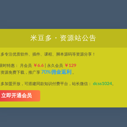
米豆多・资源站公告
豆多专注优质软件、插件、课程、脚本源码等资源分享！
￥6.6
￥129
P限时特惠： 月会员
| 永久会员
70%佣金返利
站资源免费下载，推广享
。
dcss1024
豆多加盟开放，可搭建同款知识付费平台，站长微信：
。
立即开通会员