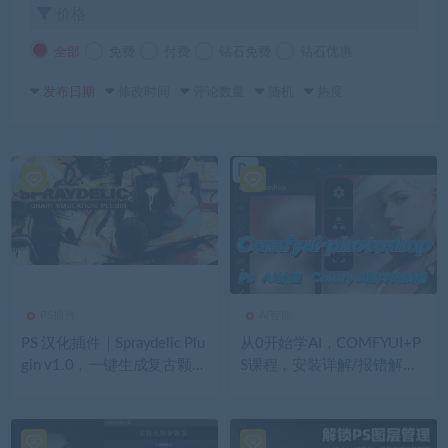
价格
全部
免费
付费
钻石免费
钻石优惠
发布日期
修改时间
评论数量
随机
热度
PS插件
AI智能
PS 汉化插件｜Spraydelic Plu
从0开始学AI，COMFYUI+P
gin v1.0，一键生成复古颗粒
S课程，安装详解/报错解决/
质感，简单好用！
图文创作/线稿控制/等等