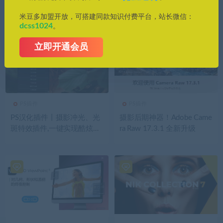
像精修新姿势！
计规范！
米豆多加盟开放，可搭建同款知识付费平台，站长微信：
dcss1024
。
立即开通会员
PS插件
PS插件
PS汉化插件丨摄影冲光、光
摄影后期神器！Adobe Came
斑特效插件,一键实现酷炫光
ra Raw 17.3.1 全新升级
照效果!