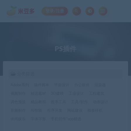
登录/注册
PS插件
分类筛选
Adobe系列
插件脚本
平面设计
办公软件
渲染器
视频制作
精选素材
3D建模
工业设计
工程建筑
调色预设
精品教程
效率工具
工具/软件
动画设计
音频制作
AI智能
程序开发
网站建设
模板样机
休闲娱乐
字体字形
手机软件*app精选