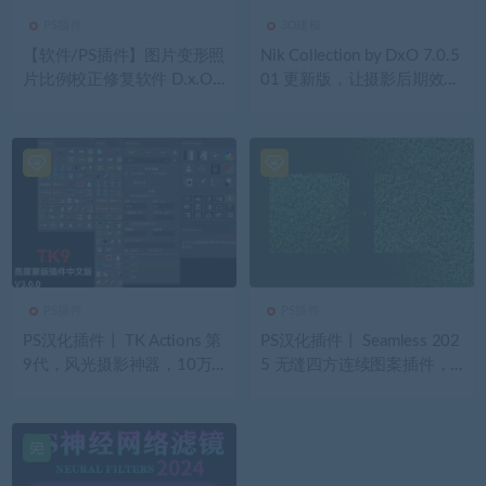
PS插件
3D建模
【软件/PS插件】图片变形照
Nik Collection by DxO 7.0.5
片比例校正修复软件 D.x.O
01 更新版，让摄影后期效果
ViewPoint V5.4.0（506）建
提升 10 倍！
筑与透视摄影的梦幻搭档
PS插件
PS插件
PS汉化插件丨 TK Actions 第
PS汉化插件丨 Seamless 202
9代，风光摄影神器，10万
5 无缝四方连续图案插件，
摄影人已安装！
一键生成完美无缝贴图！