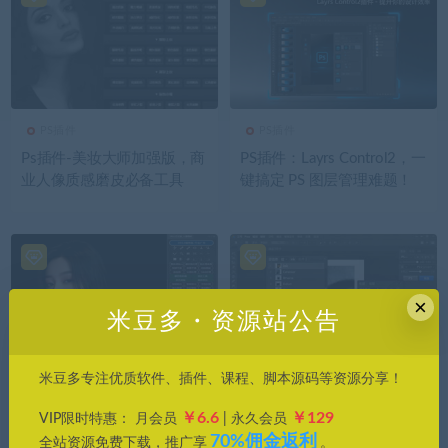
PS插件
PS插件
Ps插件-美妆大师加强版，商
PS插件：Layrs Control2，一
业人像质感磨皮必备工具
键搞定 PS 图层管理难题！
×
米豆多・资源站公告
米豆多专注优质软件、插件、课程、脚本源码等资源分享！
PS插件
PS插件
￥6.6
￥129
VIP限时特惠： 月会员
| 永久会员
Delicious Retouch Plus 5.09
ps插件-图层信息显示插件(in
70%佣金返利
专业磨皮调色插件，解锁人
k) v1.6.4，一键生成完整设
全站资源免费下载，推广享
。