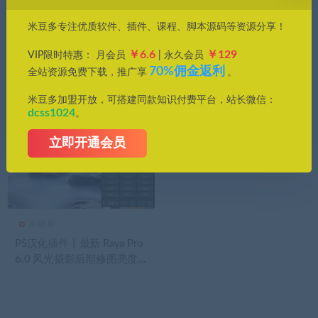
价格
米豆多专注优质软件、插件、课程、脚本源码等资源分享！
全部
免费
付费
钻石免费
钻石优惠
￥6.6
￥129
VIP限时特惠： 月会员
| 永久会员
发布日期
修改时间
评论数量
随机
热度
70%佣金返利
全站资源免费下载，推广享
。
米豆多加盟开放，可搭建同款知识付费平台，站长微信：
dcss1024
。
立即开通会员
3D建模
PS汉化插件丨最新 Raya Pro
6.0 风光摄影后期修图亮度
蒙版插件!