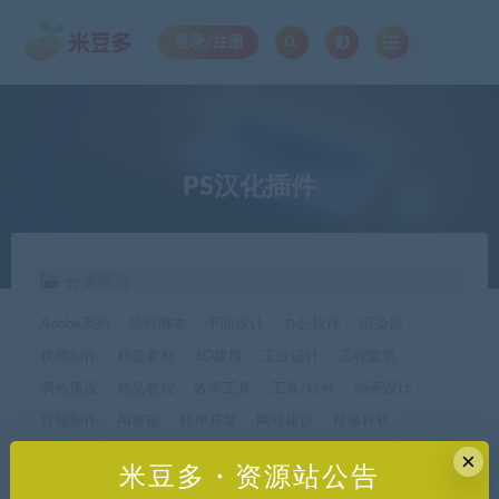
登录/注册
PS汉化插件
分类筛选
Adobe系列
插件脚本
平面设计
办公软件
渲染器
视频制作
精选素材
3D建模
工业设计
工程建筑
调色预设
精品教程
效率工具
工具/软件
动画设计
音频制作
AI智能
程序开发
网站建设
模板样机
休闲娱乐
字体字形
手机软件*app精选
×
米豆多・资源站公告