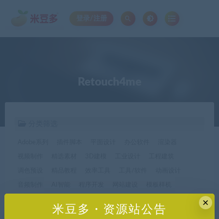
登录/注册
Retouch4me
分类筛选
Adobe系列
插件脚本
平面设计
办公软件
渲染器
视频制作
精选素材
3D建模
工业设计
工程建筑
调色预设
精品教程
效率工具
工具/软件
动画设计
音频制作
AI智能
程序开发
网站建设
模板样机
休闲娱乐
字体字形
手机软件*app精选
×
米豆多・资源站公告