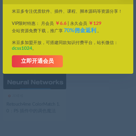
价格
米豆多专注优质软件、插件、课程、脚本源码等资源分享！
全部
免费
付费
钻石免费
钻石优惠
￥6.6
￥129
VIP限时特惠： 月会员
| 永久会员
发布日期
修改时间
评论数量
随机
热度
70%佣金返利
全站资源免费下载，推广享
。
米豆多加盟开放，可搭建同款知识付费平台，站长微信：
dcss1024
。
立即开通会员
3D建模
Retouch4me ColorMatch 1.
0：PS 插件中的调色魔法